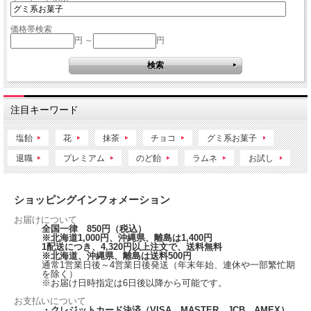
価格帯検索
円 ～
円
注目キーワード
塩飴
花
抹茶
チョコ
グミ系お菓子
退職
プレミアム
のど飴
ラムネ
お試し
ショッピングインフォメーション
お届けについて
全国一律 850円（税込）
※北海道1,000円、沖縄県、離島は1,400円
1配送につき、4,320円以上注文で、送料無料
※北海道、沖縄県、離島は送料500円
通常1営業日後～4営業日後発送（年末年始、連休や一部繁忙期
を除く）
※お届け日時指定は6日後以降から可能です。
お支払いについて
・クレジットカード決済（VISA、MASTER、JCB、AMEX）