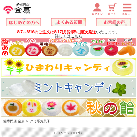
8/7～8/16のご注文は8/17(月)以降に順次発送
いたします。
詳しくはこちら
飴専門店 金扇
>
グミ系お菓子
1 / 1ページ
（全1件）