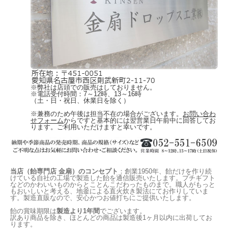
※弊社は店頭での販売はしておりません。
※電話受付時間：7～12時、13～16時
（土・日・祝日、休業日を除く）
※兼務のため午後は担当不在の場合がございます。
お問い合わ
せフォーム
からですと基本的には翌営業日午前中に回答してお
ります。ご利用いただけますと幸いです。
当店（飴専門店 金扇）のコンセプト
：創業1950年、飴だけを作り続
けている自社の工場で製造した飴を通信販売いたします。プチギフト
などのかわいいものからとことんこだわったものまで。職人がもっと
もおいしいと考える、地釜による直火炊き製法にてお作りしていま
す。製造直販なので、安心かつお値打ちにご提供いたします。
飴の賞味期限は
製造より1年間
でございます。
訳あり商品を除き、ほとんどの商品は製造後1ヶ月以内に出荷してお
ります。