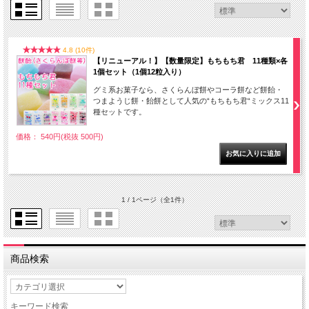
4.8 (10件)
【リニューアル！】【数量限定】もちもち君 11種類×各
1個セット（1個12粒入り）
グミ系お菓子なら、さくらんぼ餅やコーラ餅など餅飴・
つまようじ餅・飴餅として人気の“もちもち君“ミックス11
種セットです。
価格： 540円(税抜 500円)
1 / 1ページ
（全1件）
商品検索
キーワード検索