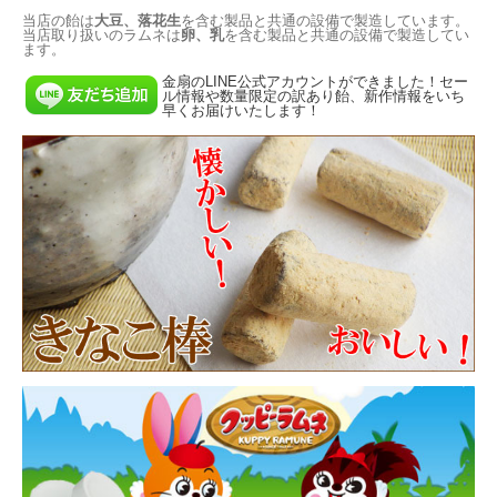
当店の飴は
大豆、落花生
を含む製品と共通の設備で製造しています。
当店取り扱いのラムネは
卵、乳
を含む製品と共通の設備で製造してい
ます。
金扇のLINE公式アカウントができました！セー
ル情報や数量限定の訳あり飴、新作情報をいち
早くお届けいたします！