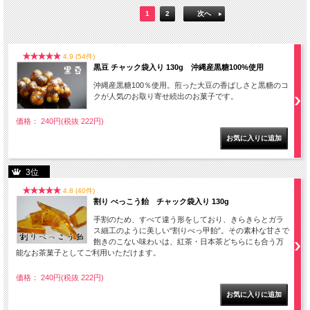
1
2
次へ
4.9 (54件)
黒豆 チャック袋入り 130g 沖縄産黒糖100%使用
沖縄産黒糖100％使用。煎った大豆の香ばしさと黒糖のコ
クが人気のお取り寄せ続出のお菓子です。
価格： 240円(税抜 222円)
3位
4.8 (40件)
割り べっこう飴 チャック袋入り 130g
手割のため、すべて違う形をしており、きらきらとガラ
ス細工のように美しい“割りべっ甲飴”。その素朴な甘さで
飽きのこない味わいは、紅茶・日本茶どちらにも合う万
能なお茶菓子としてご利用いただけます。
価格： 240円(税抜 222円)