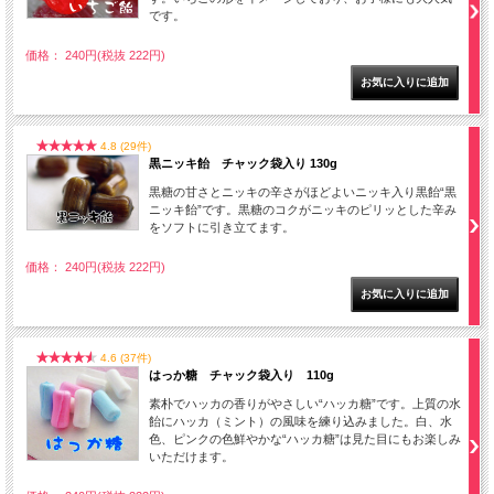
です。
価格： 240円(税抜 222円)
4.8 (29件)
黒ニッキ飴 チャック袋入り 130g
黒糖の甘さとニッキの辛さがほどよいニッキ入り黒飴“黒
ニッキ飴”です。黒糖のコクがニッキのピリッとした辛み
をソフトに引き立てます。
価格： 240円(税抜 222円)
4.6 (37件)
はっか糖 チャック袋入り 110g
素朴でハッカの香りがやさしい“ハッカ糖”です。上質の水
飴にハッカ（ミント）の風味を練り込みました。白、水
色、ピンクの色鮮やかな“ハッカ糖”は見た目にもお楽しみ
いただけます。