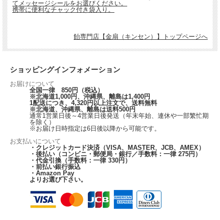
てメッセージシールをお選びください。
携帯に便利なチャック付き袋入り。
飴専門店【金扇（キンセン）】トップページへ
ショッピングインフォメーション
お届けについて
全国一律 850円（税込）
※北海道1,000円、沖縄県、離島は1,400円
1配送につき、4,320円以上注文で、送料無料
※北海道、沖縄県、離島は送料500円
通常1営業日後～4営業日後発送（年末年始、連休や一部繁忙期
を除く）
※お届け日時指定は6日後以降から可能です。
お支払いについて
・クレジットカード決済（VISA、MASTER、JCB、AMEX）
・後払い（コンビニ・郵便局・銀行／手数料：一律 275円）
・代金引換（手数料：一律 330円）
・前払い銀行振込
・Amazon Pay
よりお選び下さい。