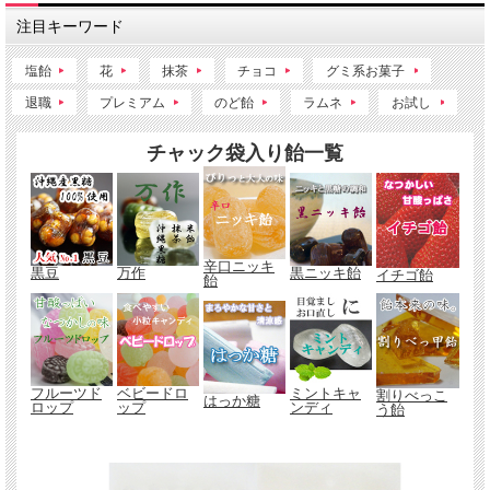
注目キーワード
塩飴
花
抹茶
チョコ
グミ系お菓子
退職
プレミアム
のど飴
ラムネ
お試し
チャック袋入り飴一覧
辛口ニッキ
黒豆
万作
黒ニッキ飴
イチゴ飴
飴
フルーツド
ベビードロ
ミントキャ
割りべっこ
はっか糖
ロップ
ップ
ンディ
う飴