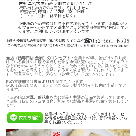
※弊社は店頭での販売はしておりません。
※電話受付時間：7～12時、13～16時
（土・日・祝日、休業日を除く）
※兼務のため午後は担当不在の場合がございます。
お問い合わ
せフォーム
からですと基本的には翌営業日午前中に回答してお
ります。ご利用いただけますと幸いです。
当店（飴専門店 金扇）のコンセプト
：創業1950年、飴だけを作り続
けている自社の工場で製造した飴を通信販売いたします。プチギフト
などのかわいいものからとことんこだわったものまで。職人がもっと
もおいしいと考える、地釜による直火炊き製法にてお作りしていま
す。製造直販なので、安心かつお値打ちにご提供いたします。
飴の賞味期限は
製造より1年間
でございます。
訳あり商品を除き、ほとんどの商品は製造後1ヶ月以内に出荷してお
ります。
当店の飴は
大豆、落花生
を含む製品と共通の設備で製造しています。
当店取り扱いのラムネは
卵、乳
を含む製品と共通の設備で製造してい
ます。
金扇のLINE公式アカウントができました！セー
ル情報や数量限定の訳あり飴、新作情報をいち
早くお届けいたします！