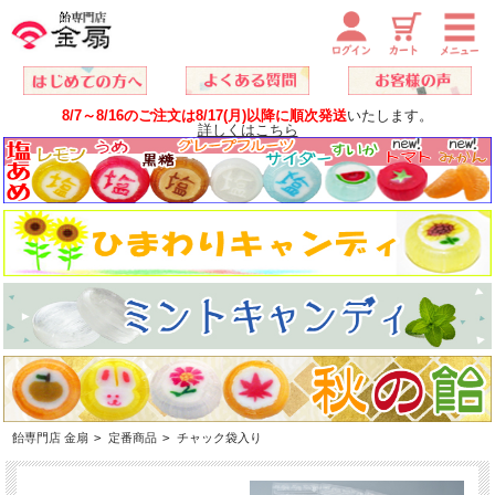
8/7～8/16のご注文は8/17(月)以降に順次発送
いたします。
詳しくはこちら
飴専門店 金扇
>
定番商品
>
チャック袋入り