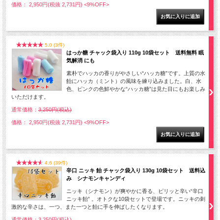
価格： 2,950円(税抜 2,731円)
<9%OFF>
5.0 (3件)
はっか糖 チャック袋入り 110g 10袋セット 送料無料 眠
気解消 にも
素朴でハッカの香りがやさしい“ハッカ糖”です。上質の水
飴にハッカ（ミント）の風味を練り込みました。白、水
色、ピンクの色鮮やかな“ハッカ糖”は見た目にもお楽しみ
いただけます。
通常価格：
3,250円(税込)
価格： 2,950円(税抜 2,731円)
<9%OFF>
4.6 (39件)
辛口 ニッキ 飴 チャック袋入り 130g 10袋セット 送料込
み シナモンキャンディ
ニッキ（シナモン）が爽やかに香る、ピリッと辛い“辛口
ニッキ飴” 。オトクな10袋セットで登場です。ニッキの刺
激的な辛さは、一つ、また一つと飴に手を伸ばしたくなります。
通常価格：
3,250円(税込)