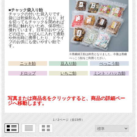
■チャック袋入り飴
チャックの付いた袋入りです。
袋には乾燥剤も入っており、封
を切ってもチャックを閉めれば
外気に触れないため、保存性に
優れています。日常のおやつな
どのほか、かばんに入れて通勤
や外出時に携帯したり、ドライ
ブのお供にも使いやすい飴で
す。
※黒糖細工飴は終売となりました。今後は黒糖
べっこう飴をご利用ください。
ニッキ飴
豆入り飴
べっこう飴
ドロップ
いちご飴
ミント・ハッカ飴
写真または商品名をクリックすると、商品の詳細ペー
ジへ移動します。
1 / 2ページ
（全23件）