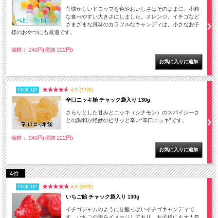
昔懐かしいドロップを色やおいしさはそのままに、小粒
な食べやすい大きさにしました。オレンジ、イチゴなど
さまざまな風味のカラフルなキャンディは、小さなお子
様のおやつにも最適です。
価格： 240円(税抜 222円)
PICK UP
4.5 (77件)
辛口ニッキ飴 チャック袋入り 130g
さらりとした甘みとニッキ（シナモン）のスパイシーさ
との調和が絶妙のピリッと辛い“辛口ニッキ”です。
価格： 240円(税抜 222円)
4位
PICK UP
4.8 (39件)
いちご飴 チャック袋入り 130g
イチゴジャムのように甘酸っぱいイチゴキャンディで
す。いちごの形をイメージしており、お子様にも大人気