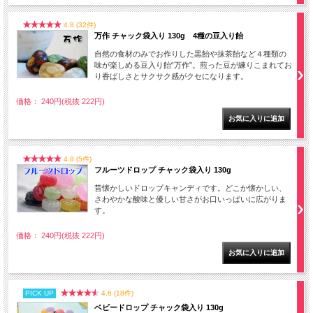
4.8 (32件)
万作 チャック袋入り 130g 4種の豆入り飴
自然の食材のみでお作りした黒飴や抹茶飴など４種類の
味が楽しめる豆入り飴“万作”。煎った豆が練りこまれてお
り香ばしさとサクサク感がクセになります。
価格： 240円(税抜 222円)
4.8 (5件)
フルーツドロップ チャック袋入り 130g
昔懐かしいドロップキャンディです。どこか懐かしい、
さわやかな酸味と優しい甘さがお口いっぱいに広がりま
す。
価格： 240円(税抜 222円)
PICK UP
4.6 (18件)
ベビードロップ チャック袋入り 130g