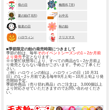
母の日
梅雨(6,7月)
夏の飴(7,8月)
お中元
敬老の日
秋の飴
ハロウィン
クリスマス
■季節限定の飴の発売時期につきまして
季節の飴は、毎年
そのイベントシーズンの1～2か月前
より発売
予定となります。
※※繁忙状態等により、すべての商品が1～2か月前よ
り発売とならない場合がございます。予めご了承くだ
さい。
（例）ハロウィンの飴は、ハロウィンの日（10 月31
日）の1～2ヶ月前である毎年9月上旬～10月上旬より発
売開始予定。
季節外商品（売り切れ商品）のご注文は、3,000個以上
より対応させていただきますのでお問い合わせくださ
い。