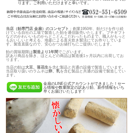
ります。ご利用いただけますと幸いです。
当店（飴専門店 金扇）のコンセプト
：創業1950年、飴だけを作り続
けている自社の工場で製造した飴を通信販売いたします。プチギフト
などのかわいいものからとことんこだわったものまで。職人がもっと
もおいしいと考える、地釜による直火炊き製法にてお作りしていま
す。製造直販なので、安心かつお値打ちにご提供いたします。
飴の賞味期限は
製造より1年間
でございます。
訳あり商品を除き、ほとんどの商品は製造後1ヶ月以内に出荷してお
ります。
当店の飴は
大豆、落花生
を含む製品と共通の設備で製造しています。
当店取り扱いのラムネは
卵、乳
を含む製品と共通の設備で製造してい
ます。
金扇のLINE公式アカウントができました！セー
ル情報や数量限定の訳あり飴、新作情報をいち
早くお届けいたします！