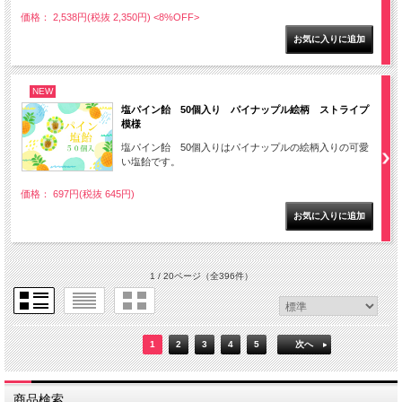
価格： 2,538円(税抜 2,350円)
<8%OFF>
NEW
塩パイン飴 50個入り パイナップル絵柄 ストライプ
模様
塩パイン飴 50個入りはパイナップルの絵柄入りの可愛
い塩飴です。
価格： 697円(税抜 645円)
1 / 20ページ
（全396件）
1
2
3
4
5
次へ
商品検索