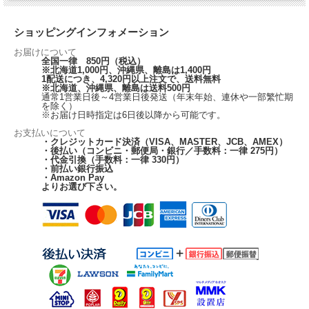
ショッピングインフォメーション
お届けについて
全国一律 850円（税込）
※北海道1,000円、沖縄県、離島は1,400円
1配送につき、4,320円以上注文で、送料無料
※北海道、沖縄県、離島は送料500円
通常1営業日後～4営業日後発送（年末年始、連休や一部繁忙期
を除く）
※お届け日時指定は6日後以降から可能です。
お支払いについて
・クレジットカード決済（VISA、MASTER、JCB、AMEX）
・後払い（コンビニ・郵便局・銀行／手数料：一律 275円）
・代金引換（手数料：一律 330円）
・前払い銀行振込
・Amazon Pay
よりお選び下さい。