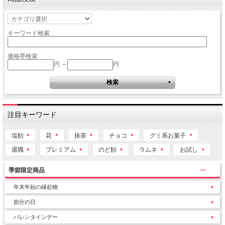
キーワード検索
価格帯検索
円 ～
円
注目キーワード
塩飴
花
抹茶
チョコ
グミ系お菓子
退職
プレミアム
のど飴
ラムネ
お試し
季節限定商品
年末年始の縁起物
節分の日
バレンタインデー