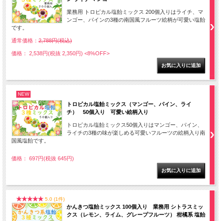
業務用 トロピカル塩飴ミックス 200個入りはライチ、マ
ンゴー、パインの3種の南国風フルーツ絵柄が可愛い塩飴
です。
通常価格：
2,788円(税込)
価格： 2,538円(税抜 2,350円)
<8%OFF>
NEW
トロピカル塩飴ミックス（マンゴー、パイン、ライ
チ） 50個入り 可愛い絵柄入り
トロピカル塩飴ミックス50個入りはマンゴー、パイン、
ライチの3種の味が楽しめる可愛いフルーツの絵柄入り南
国風塩飴です。
価格： 697円(税抜 645円)
5.0 (1件)
かんきつ塩飴ミックス 100個入り 業務用 シトラスミッ
クス（レモン、ライム、グレープフルーツ） 柑橘系 塩飴