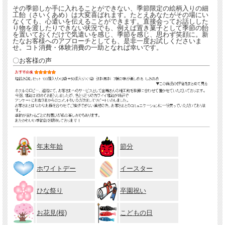
その季節しか手に入れることができない、季節限定の絵柄入りの細
工飴（さいくあめ）は大変喜ばれます。たとえあなたがその場にい
なくても、心遣いを伝えることができます。直接会ってお話しした
り物を渡したりできない状況でも、例えば置き菓子として季節の飴
を置いておくだけで気遣いを感じ、季節を感じ、思わず笑顔に。新
たなお客様へのアプローチとしても、是非一度お試しくださいま
せ。コト消費・体験消費の一助となれば幸いです。
〇お客様の声
年末年始
節分
ホワイトデー
イースター
ひな祭り
卒園祝い
お花見(桜)
こどもの日