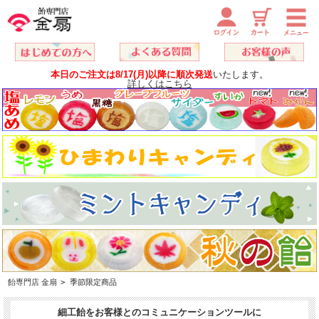
本日のご注文は8/17(月)以降に順次発送
いたします。
詳しくはこちら
飴専門店 金扇
>
季節限定商品
細工飴をお客様とのコミュニケーションツールに