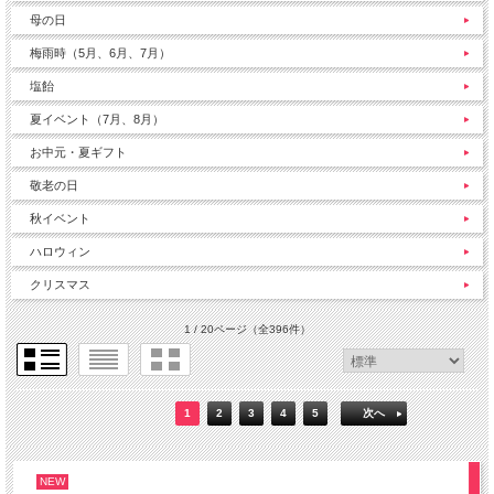
母の日
梅雨時（5月、6月、7月）
塩飴
夏イベント（7月、8月）
お中元・夏ギフト
敬老の日
秋イベント
ハロウィン
クリスマス
1 / 20ページ
（全396件）
1
2
3
4
5
次へ
NEW