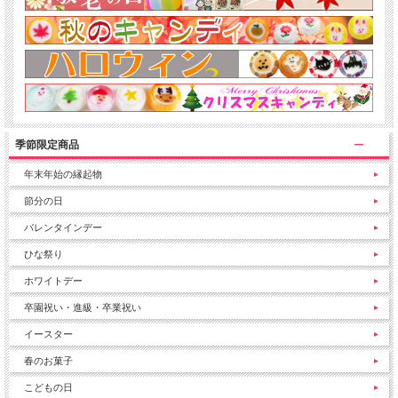
季節限定商品
年末年始の縁起物
節分の日
バレンタインデー
ひな祭り
ホワイトデー
卒園祝い・進級・卒業祝い
イースター
春のお菓子
こどもの日