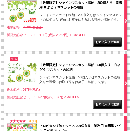
【数量限定】シャインマスカット塩飴 200個入り 業務
用 白ぶどう マスカットの絵柄
シャインマスカット塩飴 200個入りはシャインマスカッ
トの絵柄入りで秋のお菓子にも配れる可愛い塩飴です。
通常価格：
2,788円(税込)
新発売記念セール： 2,411円(税抜 2,232円)
<13%OFF>
NEW
【数量限定】シャインマスカット塩飴 50個入り 白ぶ
どう マスカットの絵柄
シャインマスカット塩飴 50個入りはマスカットの絵柄
入りの可愛いお取り寄せお菓子（塩飴 ）です。
通常価格：
697円(税込)
新発売記念セール： 662円(税抜 613円)
<5%OFF>
5.0 (1件)
トロピカル塩飴ミックス 200個入り 業務用 南国風 パイ
ン ライチ マンゴー