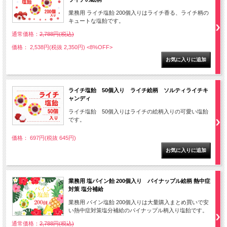
業務用 ライチ塩飴 200個入りはライチ香る、ライチ柄の
キュートな塩飴です。
通常価格：
2,788円(税込)
価格： 2,538円(税抜 2,350円)
<8%OFF>
ライチ塩飴 50個入り ライチ絵柄 ソルティライチキ
ャンディ
ライチ塩飴 50個入りはライチの絵柄入りの可愛い塩飴
です。
価格： 697円(税抜 645円)
業務用 塩パイン飴 200個入り パイナップル絵柄 熱中症
対策 塩分補給
業務用 パイン塩飴 200個入りは大量購入まとめ買いで安
い熱中症対策塩分補給のパイナップル柄入り塩飴です。
通常価格：
2,788円(税込)