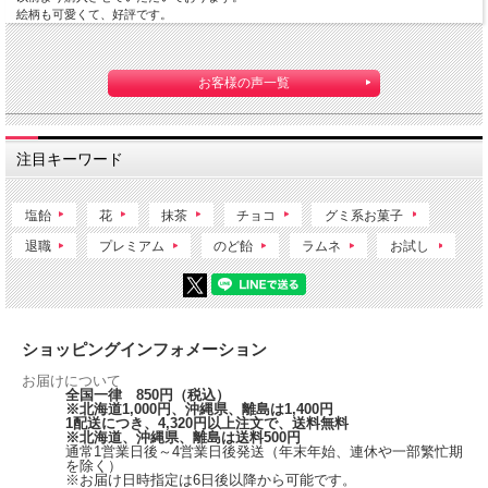
絵柄も可愛くて、好評です。
お客様の声一覧
注目キーワード
塩飴
花
抹茶
チョコ
グミ系お菓子
退職
プレミアム
のど飴
ラムネ
お試し
ショッピングインフォメーション
お届けについて
全国一律 850円（税込）
※北海道1,000円、沖縄県、離島は1,400円
1配送につき、4,320円以上注文で、送料無料
※北海道、沖縄県、離島は送料500円
通常1営業日後～4営業日後発送（年末年始、連休や一部繁忙期
を除く）
※お届け日時指定は6日後以降から可能です。