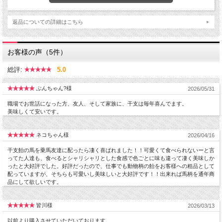
返品についての詳細はこちら
お客様の声（5件）
総評:
5.0
ぶんちゃん?様
2026/05/31
職場でお世話になった方、友人、そして家族に、干支は毎年喜んでます。
美味しくて安いです。
ネコちゃん様
2026/04/16
干支飴の馬を乗馬友達に配ったら凄く喜ばれました！！可愛くて食べられないーと言
ってた人達も、食べるとシャリシャリとした食感で色ごとに味も違って凄く美味しか
ったと大好評でした。好評だったので、仕事でも動物柄の飴をお客様への粗品として
配っていますが、そちらも可愛いし美味しいと大好評です！！出来れば馬柄を通年商
品にして欲しいです。
皆川様
2026/03/13
以前より購入させていただいております。