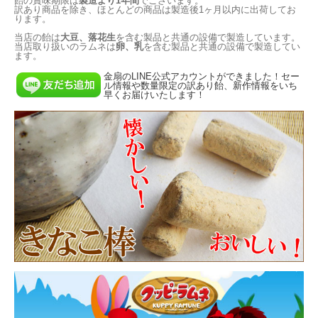
飴の賞味期限は
製造より1年間
でございます。
訳あり商品を除き、ほとんどの商品は製造後1ヶ月以内に出荷してお
ります。
当店の飴は
大豆、落花生
を含む製品と共通の設備で製造しています。
当店取り扱いのラムネは
卵、乳
を含む製品と共通の設備で製造してい
ます。
金扇のLINE公式アカウントができました！セー
ル情報や数量限定の訳あり飴、新作情報をいち
早くお届けいたします！