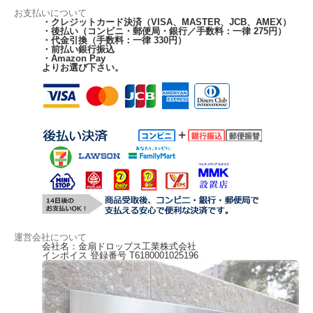
お支払いについて
・クレジットカード決済（VISA、MASTER、JCB、AMEX）
・後払い（コンビニ・郵便局・銀行／手数料：一律 275円）
・代金引換（手数料：一律 330円）
・前払い銀行振込
・Amazon Pay
よりお選び下さい。
運営会社について
会社名：金扇ドロップス工業株式会社
インボイス 登録番号 T6180001025196