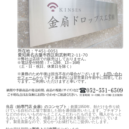
※弊社は店頭での販売はしておりません。
※電話受付時間：7～12時、13～16時
（土・日・祝日、休業日を除く）
※兼務のため午後は担当不在の場合がございます。
お問い合わ
せフォーム
からですと基本的には翌営業日午前中に回答してお
ります。ご利用いただけますと幸いです。
当店（飴専門店 金扇）のコンセプト
：創業1950年、飴だけを作り続
けている自社の工場で製造した飴を通信販売いたします。プチギフト
などのかわいいものからとことんこだわったものまで。職人がもっと
もおいしいと考える、地釜による直火炊き製法にてお作りしていま
す。製造直販なので、安心かつお値打ちにご提供いたします。