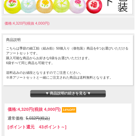
価格:4,320円(税抜 4,000円)
商品説明
こちらは季節の細工飴（組み飴）50個入り（個包装）商品を6つお選びいただける
アソートセットです。
購入可能な商品からお好きな6袋をお選びいただけます。
6袋すべて同じ商品も可能です。
送料込みのお値段となりますのでご注意ください。
※本アソートセットと一緒にご注文された商品は送料無料となります。
下記の「1品目」～「6品目」より、それぞれご希望の商品を選択いただき、カート
にお入れください。
▼ 商品説明の続きを見る ▼
※「完売または販売前」と表示されている商品はお選びいただけません。
ご注文はこちらから
価格:
4,320円
(税抜 4,000円)
14%OFF
※当商品は手作りの『細工飴』となります。色の濃さやデザインに個体差がありま
通常価格:
5,032円(税込)
すことをあらかじめご了承願います。
※十分に注意しておりますが、袋詰めの際や商品運送時にどうしても欠けたり割れ
[ポイント還元 43ポイント～]
たりすることがございます。
1袋あたり必ず50個より少し多めに入れさせていただいておりますので、ご理解の