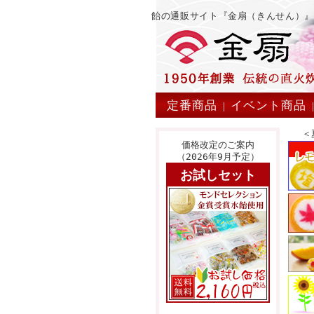
飴の通販サイト『金扇（きんせん）
定番商品
イベント商品
|
＜
価格改定のご案内
（2026年9月予定）
お試しセット