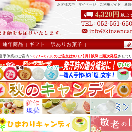
お客様の声
マイページ
ご利用ガイド
新規
』
通年商品
ギフト
訳ありお菓子
|
|
|
|
夏季休業のご案内＞
8/7～8/16のご注文は8/17(月)以降に順次発送
させて