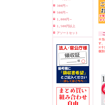
300円～
500円～
1,000円～
1,500円以上
アソートセット
ご
※当
す。
※十
個別