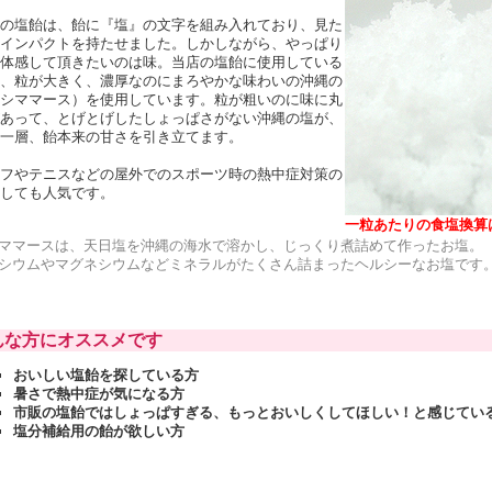
の塩飴は、飴に『塩』の文字を組み入れており、見た
インパクトを持たせました。しかしながら、やっぱり
体感して頂きたいのは味。当店の塩飴に使用している
、粒が大きく、濃厚なのにまろやかな味わいの沖縄の
シママース）を使用しています。粒が粗いのに味に丸
あって、とげとげしたしょっぱさがない沖縄の塩が、
一層、飴本来の甘さを引き立てます。
フやテニスなどの屋外でのスポーツ時の熱中症対策の
しても人気です。
一粒あたりの食塩換算
ママースは、天日塩を沖縄の海水で溶かし、じっくり煮詰めて作ったお塩。
シウムやマグネシウムなどミネラルがたくさん詰まったヘルシーなお塩です
んな方にオススメです
おいしい塩飴を探している方
暑さで熱中症が気になる方
市販の塩飴ではしょっぱすぎる、もっとおいしくしてほしい！と感じてい
塩分補給用の飴が欲しい方