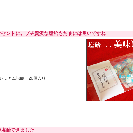
クセントに。プチ贅沢な塩飴もたまには良いですね
レミアム塩飴 20個入り
作塩飴できました