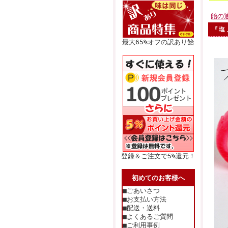
飴の
『塩
最大65%オフの訳あり飴
登録＆ご注文で5%還元！
初めてのお客様へ
■ごあいさつ
■お支払い方法
■配送・送料
■よくあるご質問
■ご利用事例