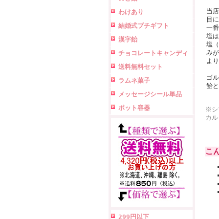
当店
わけあり
目に
結婚式プチギフト
一番
塩は
漢字飴
塩（
みが
チョコレートキャンディ
より
送料無料セット
ゴル
ラムネ菓子
飴と
メッセージシール単品
ポット容器
※シ
カル
こ
299円以下