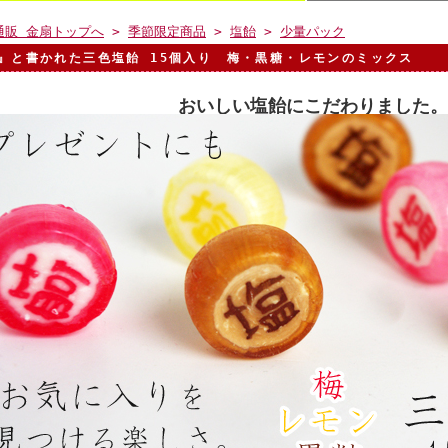
通販 金扇トップへ
>
季節限定商品
>
塩飴
>
少量パック
』と書かれた三色塩飴 15個入り 梅・黒糖・レモンのミックス
おいしい塩飴にこだわりました。