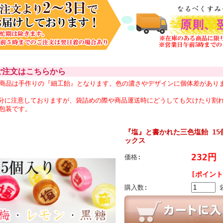
注文はこちらから
商品は手作りの『細工飴』となります。色の濃さやデザインに個体差があり
分に注意しておりますが、袋詰めの際や商品運送時にどうしても欠けたり割
包装です。
『塩』と書かれた三色塩飴 1
ックス
232円
価格:
[ポイント
購入数: