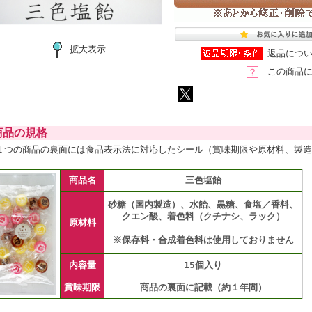
拡大表示
返品につ
この商品
品の規格
１つの商品の裏面には食品表示法に対応したシール（賞味期限や原材料、製
商品名
三色塩飴
砂糖（国内製造）、水飴、黒糖、食塩／香料、
クエン酸、着色料（クチナシ、ラック）
原材料
※保存料・合成着色料は使用しておりません
内容量
15個入り
賞味期限
商品の裏面に記載（約１年間）