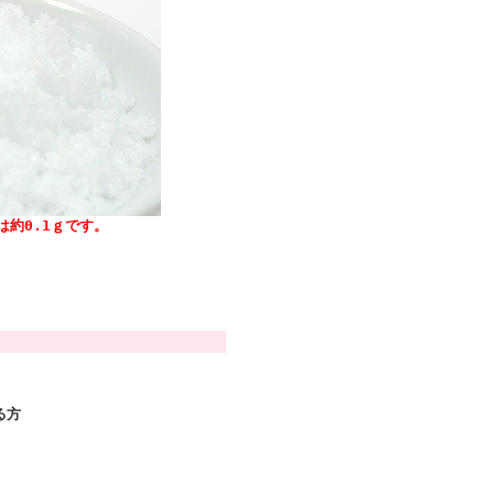
は約0.1ｇです。
。
る方