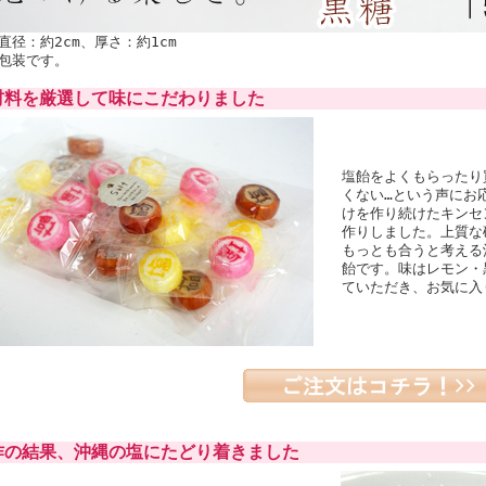
直径：約2cm、厚さ：約1cm
包装です。
材料を厳選して味にこだわりました
塩飴をよくもらったり
くない…という声にお
けを作り続けたキンセ
作りしました。上質な
もっとも合うと考える
飴です。味はレモン・
ていただき、お気に入
作の結果、沖縄の塩にたどり着きました