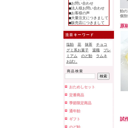
■お問い合わせ
■法人様お問い合わせ
飴の
■お客様の声
個別
■大量注文につきまして
■販売店につきまして
原
注目キーワード
塩飴
花
抹茶
チョコ
グミ系お菓子
退職
プレ
ミアム
のど飴
ラムネ
お試し
商品検索
おためしセット
定番商品
季節限定商品
通年飴
試
ギフト
のど飴