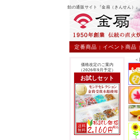
飴の通販サイト『金扇（きんせん）
定番商品
イベント商品
|
＜
価格改定のご案内
（2026年9月予定）
お試しセット