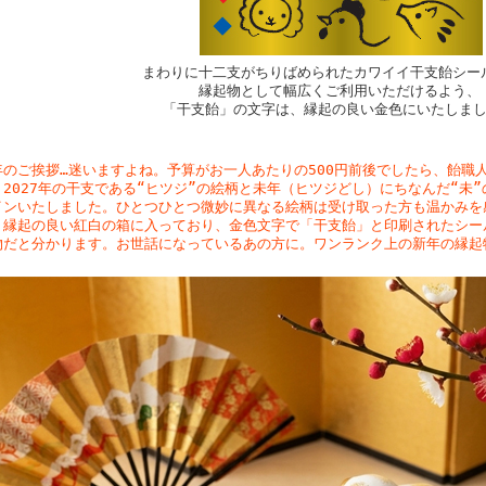
まわりに十二支がちりばめられたカワイイ干支飴シー
縁起物として幅広くご利用いただけるよう、
「干支飴」の文字は、縁起の良い金色にいたしま
年のご挨拶…迷いますよね。予算がお一人あたりの500円前後でしたら、飴職
。2027年の干支である“ヒツジ”の絵柄と未年（ヒツジどし）にちなんだ“未
インいたしました。ひとつひとつ微妙に異なる絵柄は受け取った方も温かみを
。縁起の良い紅白の箱に入っており、金色文字で「干支飴」と印刷されたシー
物だと分かります。お世話になっているあの方に。ワンランク上の新年の縁起