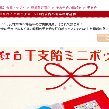
通販 金扇トップへ
>
季節限定商品
>
年末年始の縁起物
>
干支飴
飴紅白ミニボックス 500円以内の新年の縁起物
500円以内の2027年新年のご挨拶お菓子はこれで決まり！
27年の干支であるイヌの絵柄の干支飴を紅白ボックスにおつめした縁起の良