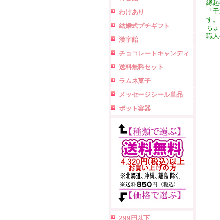
縁起
「干
わけあり
す。
結婚式プチギフト
ちょ
職人
漢字飴
チョコレートキャンディ
送料無料セット
ラムネ菓子
メッセージシール単品
ポット容器
299円以下