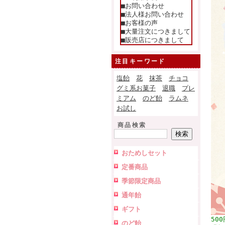
■お問い合わせ
■法人様お問い合わせ
■お客様の声
■大量注文につきまして
■販売店につきまして
注目キーワード
塩飴
花
抹茶
チョコ
グミ系お菓子
退職
プレ
ミアム
のど飴
ラムネ
お試し
商品検索
おためしセット
定番商品
季節限定商品
通年飴
ギフト
50
のど飴