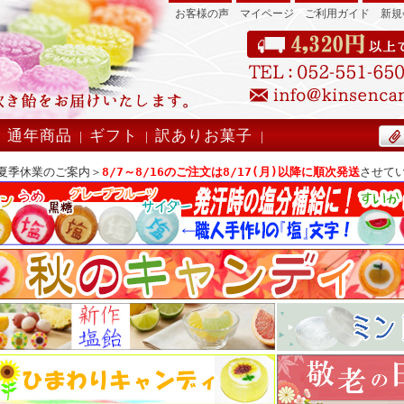
お客様の声
マイページ
ご利用ガイド
新規
』
通年商品
ギフト
訳ありお菓子
|
|
|
|
夏季休業のご案内＞
8/7～8/16のご注文は8/17(月)以降に順次発送
させて