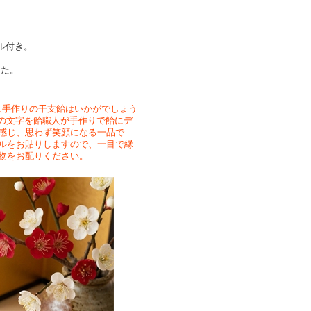
ル付き。
した。
人手作りの干支飴はいかがでしょう
”の文字を飴職人が手作りで飴にデ
感じ、思わず笑顔になる一品で
ルをお貼りしますので、一目で縁
物をお配りください。