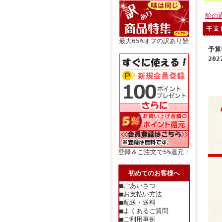
飴の
干支
最大65%オフの訳あり飴
予算
20
登録＆ご注文で5%還元！
初めてのお客様へ
■ごあいさつ
■お支払い方法
■配送・送料
■よくあるご質問
■ご利用事例