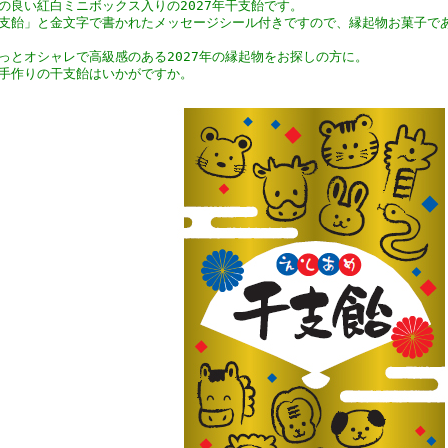
の良い紅白ミニボックス入りの2027年干支飴です。
支飴」と金文字で書かれたメッセージシール付きですので、縁起物お菓子で
っとオシャレで高級感のある2027年の縁起物をお探しの方に。
手作りの干支飴はいかがですか。