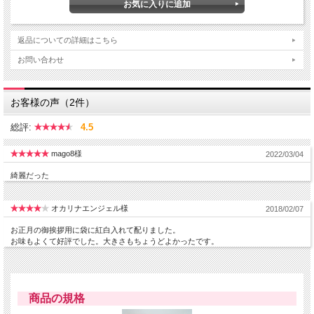
返品についての詳細はこちら
お問い合わせ
※飴の大きさ：直径1cm
お客様の声（2件）
おめでたい行事にインパクト大です
総評:
4.5
mago8様
2022/03/04
綺麗だった
オカリナエンジェル様
2018/02/07
お正月の御挨拶用に袋に紅白入れて配りました。
お味もよくて好評でした。大きさもちょうどよかったです。
商品の規格