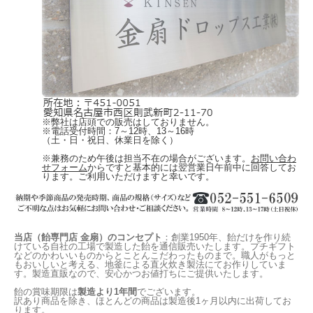
※弊社は店頭での販売はしておりません。
※電話受付時間：7～12時、13～16時
（土・日・祝日、休業日を除く）
※兼務のため午後は担当不在の場合がございます。
お問い合わ
せフォーム
からですと基本的には翌営業日午前中に回答してお
ります。ご利用いただけますと幸いです。
当店（飴専門店 金扇）のコンセプト
：創業1950年、飴だけを作り続
けている自社の工場で製造した飴を通信販売いたします。プチギフト
などのかわいいものからとことんこだわったものまで。職人がもっと
もおいしいと考える、地釜による直火炊き製法にてお作りしていま
す。製造直販なので、安心かつお値打ちにご提供いたします。
飴の賞味期限は
製造より1年間
でございます。
訳あり商品を除き、ほとんどの商品は製造後1ヶ月以内に出荷してお
ります。