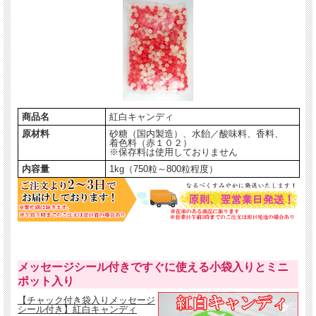
元々は魔よけの「紅」と穢（けが）れていないものとしての「白」が由来で神様
に捧げるときの色の組み合わせの“紅白”カラー。そんな紅白カラーでウェディン
グや年末年始の縁起物・お年賀に人気の紅白キャンディに、お得な業務用1kgパ
ックができました。
飴ひと粒の直径が
約1cm
と小粒なので、お子様からご年輩の方まで幅広くご賞味
いただけます。赤色がイチゴ味、白色がグレープフルーツ味（時期によってはグ
レープフルーツ味）となります。1袋1kgあたり約750個～800個とたっぷり入っ
ています。
商品名
紅白キャンディ
原材料
砂糖（国内製造）、水飴／酸味料、香料、
着色料（赤１０２）
※保存料は使用しておりません
内容量
1kg（750粒～800粒程度）
こんな方にオススメです
お年賀用のイベントお菓子を激安お探しの方
結婚式や二次会などの縁起物のプチギフトをご自身で手作りされる方
お祝い事などの催事で配るお菓子を低価格で大量に量り売りでお探しの
方
縁起の良いお菓子を通販で購入したい方
ご自身でラッピングをされる縁起物のお菓子をお探しの方
紅白カラーの飴を激安業務用で通販でお探しの方
メッセージシール付きですぐに使える小袋入りとミニ
ポット入り
【チャック付き袋入りメッセージ
シール付き】紅白キャンディ