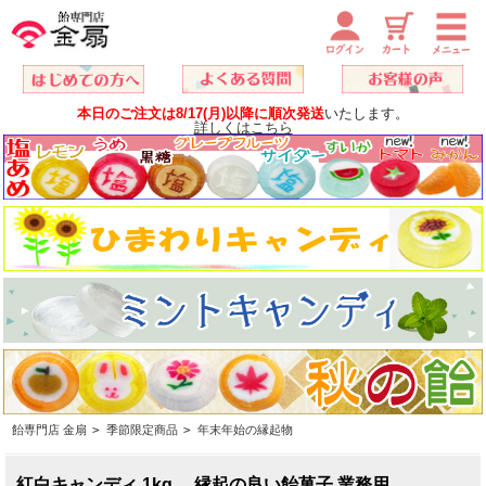
本日のご注文は8/17(月)以降に順次発送
いたします。
詳しくはこちら
飴専門店 金扇
>
季節限定商品
>
年末年始の縁起物
紅白キャンディ 1kg 縁起の良い飴菓子 業務用