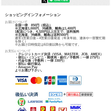
ショッピングインフォメーション
お届けについて
全国一律 850円（税込）
※北海道1,000円、沖縄県、離島は1,400円
1配送につき、4,320円以上注文で、送料無料
※北海道、沖縄県、離島は送料500円
通常1営業日後～4営業日後発送（年末年始、連休や一部繁忙期
を除く）
※お届け日時指定は6日後以降から可能です。
お支払いについて
・クレジットカード決済（VISA、MASTER、JCB、AMEX）
・後払い（コンビニ・郵便局・銀行／手数料：一律 275円）
・代金引換（手数料：一律 330円）
・前払い銀行振込
・Amazon Pay
よりお選び下さい。