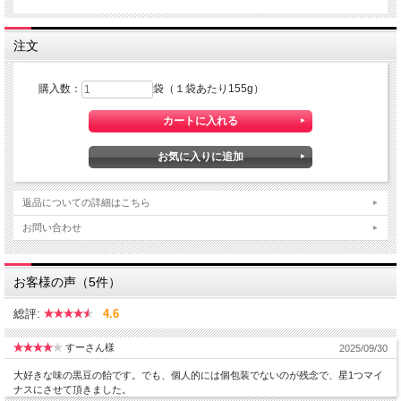
注文
購入数：
袋（１袋あたり155g）
返品についての詳細はこちら
ネット販売解禁！一般販売されている黒豆をネットショップでもご
お問い合わせ
購入いただけるようになりました。
お客様の声（5件）
総評:
4.6
長く愛されている理由をお確かめください
すーさん様
2025/09/30
大好きな味の黒豆の飴です。でも、個人的には個包装でないのが残念で、星1つマイ
ナスにさせて頂きました。