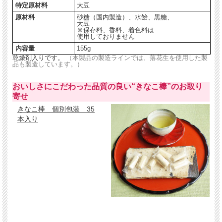
店長オススメのおいしい食べ方
特定原材料
大豆
原材料
砂糖（国内製造）、水飴、黒糖、
大豆
※保存料、香料、着色料は
使用しておりません
黒豆をお口に含んでください。
内容量
まずは沖縄産黒糖の深いコクと味わ
155g
いじっくりご堪能ください。 （緑茶
乾燥剤入りです。
（本製品の製造ラインでは、落花生を使用した製
1
品も製造しています。）
などの日本茶とお召し上がりいただ
きますと、更に飴本来の上品な甘さ
と黒糖のコクが引き立ちます。）
おいしさにこだわった品質の良い“きなこ棒”のお取り
なめつづけていますと徐々にお口の
寄せ
2
中で飴が、ホロッとくずれ
きなこ棒 個別包装 35
はじめます。
本入り
飴がくずれはじめたら、ゆっくり噛
んでいただくと、サクサクとした軽
い食感と、
3
煎り大豆の香ばしさがお口いっぱい
に広がり、黒糖のうまみとのバラン
スを
一段とお楽しみいただけます。
大豆入りのヘルシーな 黒糖飴 をご堪能ください