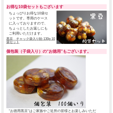
お得な10袋セットもございます
ちょっぴりお得な10袋セ
ットです。専用のケース
に入っておりますので、
ちょっとしたお返しにも
ご利用いただけます。
黒豆 チャック袋入り飴 130g 10
袋セット
個包装（子袋入り）の“お徳用”もございます。
黒糖（黒砂糖）とは、さとうきびの全成分をそのまま煮つめたものです。沖縄の
太陽の恵みをいっぱい浴びた黒糖には、上白糖と比べてカルシウム、カリウム、
鉄分などのミネラルやビタミン類が多く含まれおり、カロリーも上白糖より少な
めです。また、大豆のたんぱく質には、血中コレステロールの低下作用、肥満の
改善 効果 などの生理機能があるといわれています。 ヘルシーな黒豆は定番のお
茶請けとしても最適です。
ついおすすめしたくなる評判の黒糖飴“黒豆”をご家庭やご友人たちと是非お試し
ください。
※写真の黒糖は弊社が実際に使用しております沖縄県産の一番ランクの高い特等
級黒糖です。
黒糖（黒砂糖）について詳しくはこちら
“お徳用黒豆”はご家族やご近所の皆様とお楽しみいただ