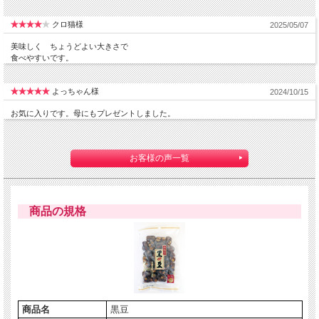
クロ猫様
2025/05/07
美味しく ちょうどよい大きさで
食べやすいです。
よっちゃん様
2024/10/15
お気に入りです。母にもプレゼントしました。
1950年創業の当社でもっとも愛されている“黒豆” 。原材料は砂糖、水飴、黒糖、
大豆のみ。こだわりの製法と選りすぐった原材料で、リピーターとなっていただ
く方がもっとも多い、当社自慢の豆入り黒飴です。
香料・着色料を一切使用せず、自然な色と味を大切にしております。
お客様の声一覧
製造には、短時間でたくさん出来上がる真空釜ではなく、弊社が最もおいしく出
来上がると考える地釜を使用。上質の砂糖とモンドセレクション金賞受賞の水
飴、沖縄産の特等級黒糖をほどよく混ぜ、150度前後で直火炊きし、更に煎り大
豆をふんだんに混ぜ合わせてお作りしております。黒糖は飴の原材料にもっとも
合うものを代々味を受け継ぐ飴職人が厳選し、その結果一番等級の高い沖縄産黒
商品の規格
糖を使用しております。
●当店で販売しているすべての飴はモンドセレクション（※）金賞を
受賞した水飴を使用しております。
※ ベルギーの民間団体主体の食品分野における製品技術水準
商品名
黒豆