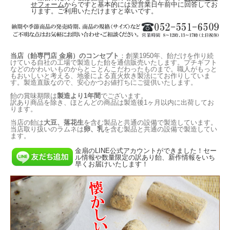
せフォーム
からですと基本的には翌営業日午前中に回答してお
ります。ご利用いただけますと幸いです。
こちらの赤い文字のパッケージは、何十年も前から流通用に販売されている全国
に出回っている商品になります。
ネットショップ開店当初は、諸事情によりこちらの流通用商品は販売できず、既
に「黒豆 チャック袋入り 130g」として取り扱っており、お問い合わせ頂いた方
当店（飴専門店 金扇）のコンセプト
：創業1950年、飴だけを作り続
にはこちらの商品をご案内させていただいておりました。
けている自社の工場で製造した飴を通信販売いたします。プチギフト
などのかわいいものからとことんこだわったものまで。職人がもっと
もおいしいと考える、地釜による直火炊き製法にてお作りしていま
しかし、「なじみのあるあのパッケージと、たっぷり入ったあの黒豆を購入した
す。製造直販なので、安心かつお値打ちにご提供いたします。
い！」、「市販の155g入りのはないの？」というご要望を多くいただくようにな
りました。
飴の賞味期限は
製造より1年間
でございます。
訳あり商品を除き、ほとんどの商品は製造後1ヶ月以内に出荷してお
そこでご要望にお応えし、この「黒豆 155g入り」もネットショップで取り扱う
ります。
ことに致しました！
当店の飴は
大豆、落花生
を含む製品と共通の設備で製造しています。
スーパーなどの店舗でご購入されたことのあるお客様も初めてのお客様もぜひ一
当店取り扱いのラムネは
卵、乳
を含む製品と共通の設備で製造してい
度、便利なネットショップをご利用ください。
ます。
金扇のLINE公式アカウントができました！セー
ル情報や数量限定の訳あり飴、新作情報をいち
早くお届けいたします！
ご注文はこちらから
※こちらの商品の袋はチャックは付いておりません。
開封後はお早めにご賞味ください。