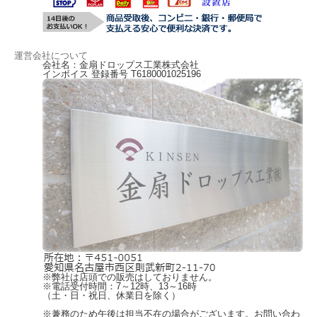
運営会社について
会社名：金扇ドロップス工業株式会社
インボイス 登録番号 T6180001025196
～スタッフメッセージ～
スーパーやお土産屋、サービスエリア（SA）などで流通している155g入りの弊
社の黒豆。
「旅先でふらりと立ち寄った売店で買った、豆が入った黒糖の飴がおいしかった
けれど、 それからなかなか見つけられない。また食べたくてあちこち探してい
るけれど、見つからない」
「小さいころ、祖父母の家に遊びに行くとおやつに出してくれた思い出の味。
なんとなくパッケージは覚えているんだけど…。どこにあるんだろう？」
もう一度会いたいあの味。
あのほっとする味を、また食べたい
いつでも手元に欲しい
※弊社は店頭での販売はしておりません。
その飴って、このパッケージではありませんか！？
※電話受付時間：7～12時、13～16時
（土・日・祝日、休業日を除く）
創業1950年、飴一筋「金扇」の創業当時からの看板商品「黒豆」です。
※兼務のため午後は担当不在の場合がございます。
お問い合わ