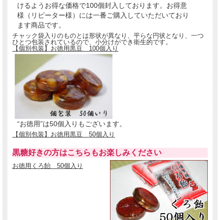
大豆について詳しくはこちら
けるようお得な価格で100個封入しております。お得意
様（リピーター様）には一番ご購入していただいており
ます商品です。
チャック袋入りのものとは形状が異なり、平らな円状となり、一つ
ひとつ包装されているので、小分けができ衛生的です。
【個別包装】お徳用黒豆 100個入り
“お徳用”は50個入りもございます。
【個別包装】お徳用黒豆 50個入り
黒糖好きの方はこちらもお楽しみください
お徳用くろ飴 50個入り