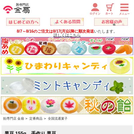
8/7～8/16のご注文は8/17(月)以降に順次発送
いたします。
詳しくはこちら
飴専門店 金扇
>
定番商品
>
全国流通菓子
黒豆 155g 手作り 黒豆