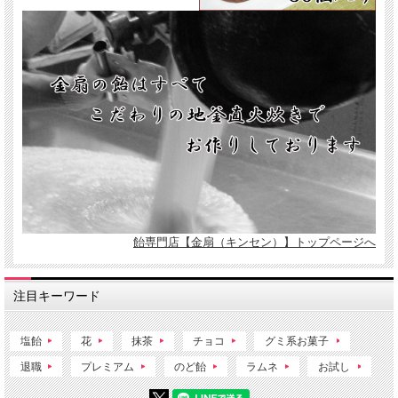
飴専門店【金扇（キンセン）】トップページへ
注目キーワード
塩飴
花
抹茶
チョコ
グミ系お菓子
退職
プレミアム
のど飴
ラムネ
お試し