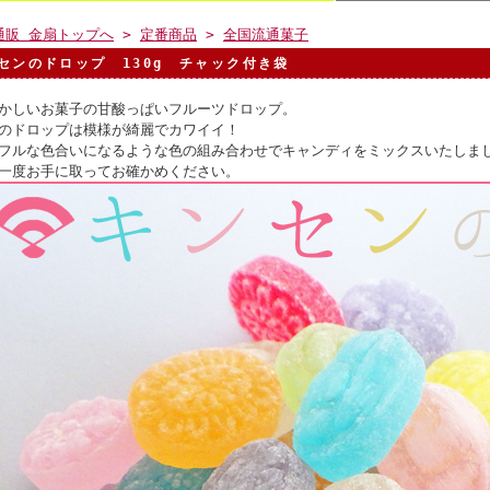
通販 金扇トップへ
>
定番商品
>
全国流通菓子
センのドロップ 130g チャック付き袋
かしいお菓子の甘酸っぱいフルーツドロップ。
のドロップは模様が綺麗でカワイイ！
フルな色合いになるような色の組み合わせでキャンディをミックスいたしま
一度お手に取ってお確かめください。