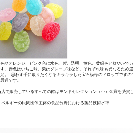
赤色やオレンジ、ピンク色に水色、紫、透明、黄色、黄緑色と鮮やかでカ
です。赤色はいちご味、紫はグレープ味など、それぞれ味も異なるため
満足。 思わず手に取りたくなるキラキラした宝石模様のドロップですので
も最適です。
当店で販売しているすべての飴はモンドセレクション（※）金賞を受賞
。
 ベルギーの民間団体主体の食品分野における製品技術水準