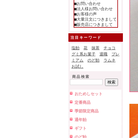
■お問い合わせ
■法人様お問い合わせ
■お客様の声
■大量注文につきまして
■販売店につきまして
注目キーワード
塩飴
花
抹茶
チョコ
グミ系お菓子
退職
プレ
ミアム
のど飴
ラムネ
お試し
商品検索
おためしセット
定番商品
季節限定商品
通年飴
ギフト
のど飴