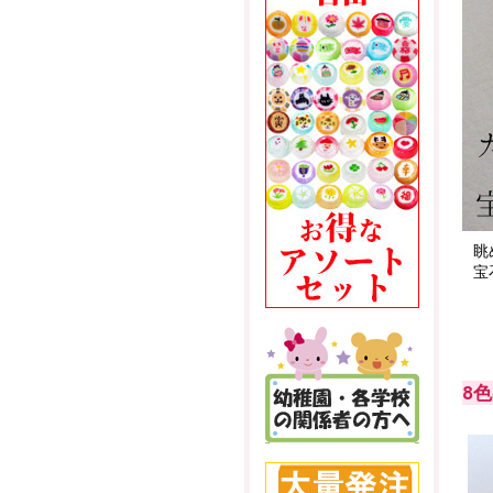
眺
宝
8