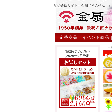
飴の通販サイト『金扇（きんせん）
定番商品
イベント商品
|
＜
価格改定のご案内
（2026年9月予定）
お試しセット