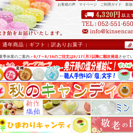
お客様の声
マイページ
ご利用ガイド
新規
』
通年商品
ギフト
訳ありお菓子
|
|
|
|
夏季休業のご案内＞
8/7～8/16のご注文は8/17(月)以降に順次発送
させて