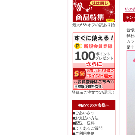
飴の
キン
最大65%オフの訳あり飴
昔懐
弊社
カラ
是非
登録＆ご注文で5%還元！
初めてのお客様へ
■ごあいさつ
■お支払い方法
■配送・送料
■よくあるご質問
■ご利用事例