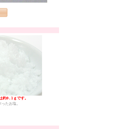
は約0.1ｇです。
作ったお塩。
。