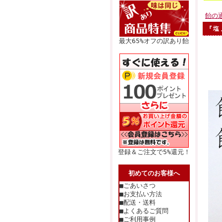
飴の
『塩
最大65%オフの訳あり飴
登録＆ご注文で5%還元！
初めてのお客様へ
■ごあいさつ
■お支払い方法
■配送・送料
■よくあるご質問
■ご利用事例