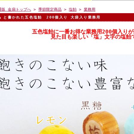
通販 金扇トップへ
>
季節限定商品
>
塩飴
>
業務用
』と書かれた五色塩飴 200個入り 大袋入り業務用
五色塩飴に一番お得な業務用200個入り
見た目も楽しい「塩」文字の塩飴