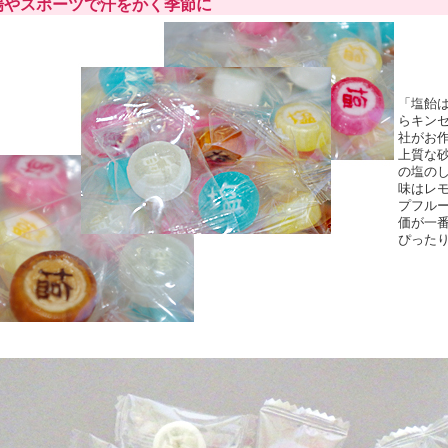
場やスポーツで汗をかく季節に
「塩飴
らキン
社がお
上質な
の塩の
味はレ
プフル
価が一番
ぴった