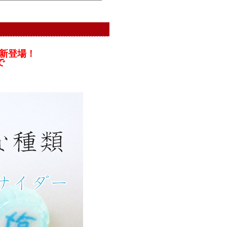
が新登場！
で