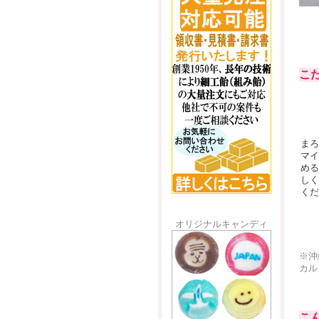
こ
まろ
マイ
める
しく
くだ
オリジナルキャンディ
※沖
カル
こ