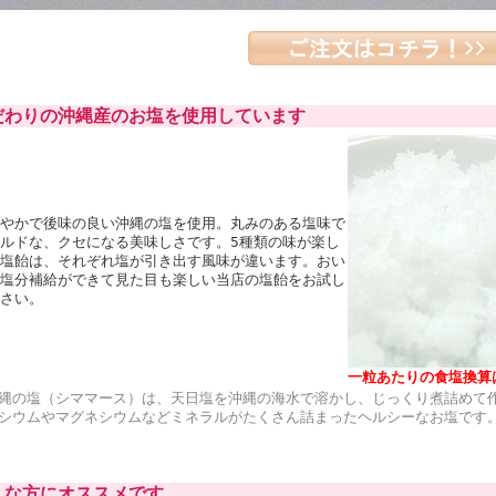
だわりの沖縄産のお塩を使用しています
やかで後味の良い沖縄の塩を使用。丸みのある塩味で
ルドな、クセになる美味しさです。5種類の味が楽し
塩飴は、それぞれ塩が引き出す風味が違います。おい
塩分補給ができて見た目も楽しい当店の塩飴をお試し
さい。
一粒あたりの食塩換算
縄の塩（シママース）は、天日塩を沖縄の海水で溶かし、じっくり煮詰めて
シウムやマグネシウムなどミネラルがたくさん詰まったヘルシーなお塩です
んな方にオススメです