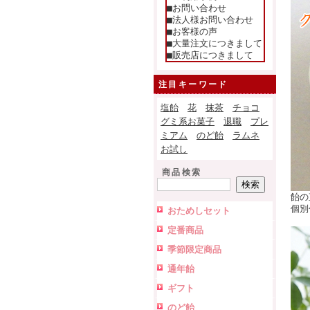
■お問い合わせ
■法人様お問い合わせ
■お客様の声
■大量注文につきまして
■販売店につきまして
注目キーワード
塩飴
花
抹茶
チョコ
グミ系お菓子
退職
プレ
ミアム
のど飴
ラムネ
お試し
商品検索
飴の
個別
おためしセット
定番商品
季節限定商品
通年飴
ギフト
のど飴