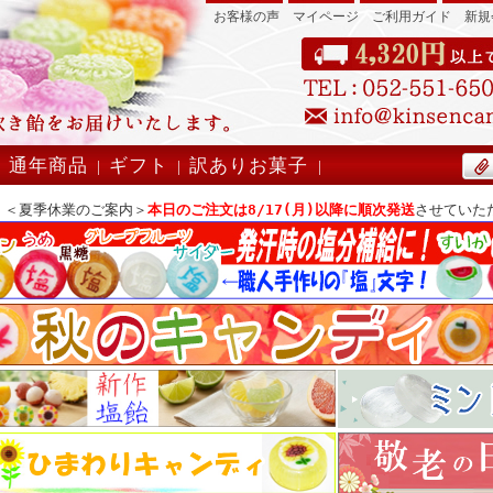
お客様の声
マイページ
ご利用ガイド
新規
』
通年商品
ギフト
訳ありお菓子
|
|
|
|
＜夏季休業のご案内＞
本日のご注文は8/17(月)以降に順次発送
させていた