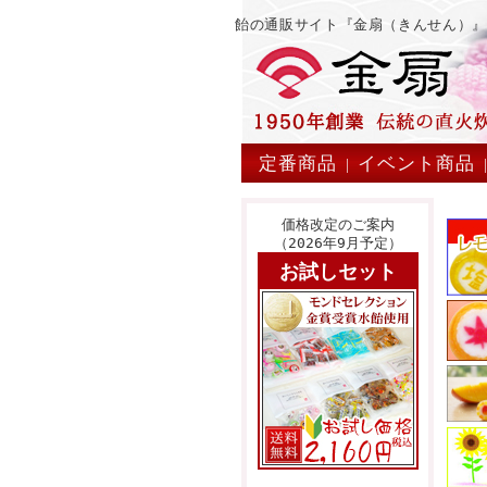
飴の通販サイト『金扇（きんせん）
定番商品
イベント商品
|
価格改定のご案内
（2026年9月予定）
お試しセット