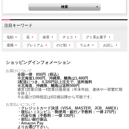
注目キーワード
塩飴
花
抹茶
チョコ
グミ系お菓子
退職
プレミアム
のど飴
ラムネ
お試し
ショッピングインフォメーション
お届けについて
全国一律 850円（税込）
※北海道1,000円、沖縄県、離島は1,400円
1配送につき、4,320円以上注文で、送料無料
※北海道、沖縄県、離島は送料500円
通常1営業日後～4営業日後発送（年末年始、連休や一部繁忙期
を除く）
※お届け日時指定は6日後以降から可能です。
お支払いについて
・クレジットカード決済（VISA、MASTER、JCB、AMEX）
・後払い（コンビニ・郵便局・銀行／手数料：一律 275円）
・代金引換（手数料：一律 330円）
・前払い銀行振込
・Amazon Pay
よりお選び下さい。