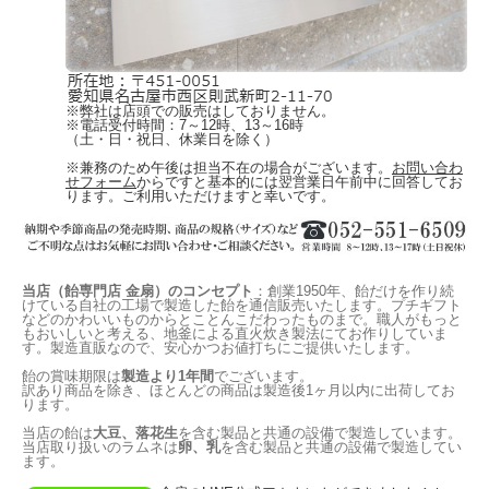
※弊社は店頭での販売はしておりません。
※電話受付時間：7～12時、13～16時
（土・日・祝日、休業日を除く）
※兼務のため午後は担当不在の場合がございます。
お問い合わ
せフォーム
からですと基本的には翌営業日午前中に回答してお
ります。ご利用いただけますと幸いです。
当店（飴専門店 金扇）のコンセプト
：創業1950年、飴だけを作り続
けている自社の工場で製造した飴を通信販売いたします。プチギフト
などのかわいいものからとことんこだわったものまで。職人がもっと
もおいしいと考える、地釜による直火炊き製法にてお作りしていま
す。製造直販なので、安心かつお値打ちにご提供いたします。
飴の賞味期限は
製造より1年間
でございます。
訳あり商品を除き、ほとんどの商品は製造後1ヶ月以内に出荷してお
ります。
当店の飴は
大豆、落花生
を含む製品と共通の設備で製造しています。
当店取り扱いのラムネは
卵、乳
を含む製品と共通の設備で製造してい
ます。