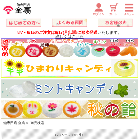
8/7～8/16のご注文は8/17(月)以降に順次発送
いたします。
詳しくはこちら
飴専門店 金扇
>
商品検索
1 / 1ページ
（全3件）