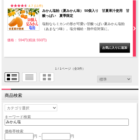
4.7 (11件)
みかん塩飴（夏みかん味） 50個入り 甘夏果汁使用 甘
酸っぱい 夏季限定
塩飴ならミカンの形が可愛い甘酸っぱい夏みかん塩飴
（あまなつ味）。塩分補給・熱中症対策に。
価格： 594円(税抜 550円)
1 / 1ページ
（全3件）
商品検索
キーワード検索
価格帯検索
円 ～
円