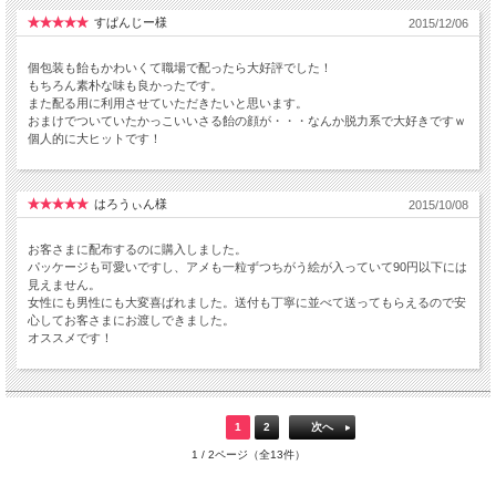
すぱんじー様
2015/12/06
個包装も飴もかわいくて職場で配ったら大好評でした！
もちろん素朴な味も良かったです。
また配る用に利用させていただきたいと思います。
おまけでついていたかっこいいさる飴の顔が・・・なんか脱力系で大好きですｗ
個人的に大ヒットです！
はろうぃん様
2015/10/08
お客さまに配布するのに購入しました。
パッケージも可愛いですし、アメも一粒ずつちがう絵が入っていて90円以下には
見えません。
女性にも男性にも大変喜ばれました。送付も丁寧に並べて送ってもらえるので安
心してお客さまにお渡しできました。
オススメです！
1
2
次へ
1 / 2ページ（全13件）