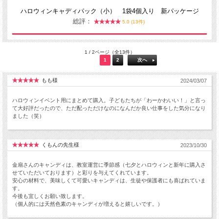
ハロウィンキャディパック（小） 1袋4個入り 新パッケージ
総評：
5.0 (13件)
1 / 2ページ（全13件）
1
2
次へ
もも様
2024/03/07
ハロウィンイベント用にまとめて購入。子どもたちが「わーかわいい！」と言っ
て大好評だったので、ただ配っただけなのになんだか良い仕事をした気分になり
ました（笑）
くもんの先生様
2023/10/30
金扇さんのキャンディは、教室運営に季節感（七夕とハロウィンと新年に購入さ
せていただいております）と彩りを与えてくれています。
安心の材料で、美味しくて可愛いキャンディは、生徒や保護者にも喜ばれていま
す。
今後も宜しくお願い致します。
（個人的には天然色素のキャンディが増えると嬉しいです。）