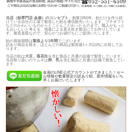
当店（飴専門店 金扇）のコンセプト
：創業1950年、飴だけを作り続
けている自社の工場で製造した飴を通信販売いたします。プチギフト
などのかわいいものからとことんこだわったものまで。職人がもっと
もおいしいと考える、地釜による直火炊き製法にてお作りしていま
す。製造直販なので、安心かつお値打ちにご提供いたします。
飴の賞味期限は
製造より1年間
でございます。
訳あり商品を除き、ほとんどの商品は製造後1ヶ月以内に出荷してお
ります。
当店の飴は
大豆、落花生
を含む製品と共通の設備で製造しています。
当店取り扱いのラムネは
卵、乳
を含む製品と共通の設備で製造してい
ます。
金扇のLINE公式アカウントができました！セー
ル情報や数量限定の訳あり飴、新作情報をいち
早くお届けいたします！