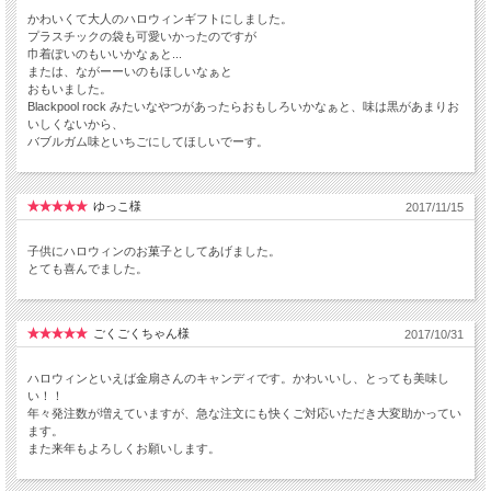
かわいくて大人のハロウィンギフトにしました。
プラスチックの袋も可愛いかったのですが
巾着ぽいのもいいかなぁと...
または、ながーーいのもほしいなぁと
おもいました。
Blackpool rock みたいなやつがあったらおもしろいかなぁと、味は黒があまりお
いしくないから、
バブルガム味といちごにしてほしいでーす。
ゆっこ様
2017/11/15
子供にハロウィンのお菓子としてあげました。
とても喜んでました。
ごくごくちゃん様
2017/10/31
ハロウィンといえば金扇さんのキャンディです。かわいいし、とっても美味し
い！！
年々発注数が増えていますが、急な注文にも快くご対応いただき大変助かってい
ます。
また来年もよろしくお願いします。