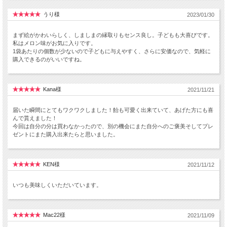
うり様
2023/01/30
まず絵がかわいらしく、しましまの縁取りもセンス良し。子どもも大喜びです。
私はメロン味がお気に入りです。
1袋あたりの個数が少ないので子どもに与えやすく、さらに安価なので、気軽に
購入できるのがいいですね。
Kana様
2021/11/21
届いた瞬間にとてもワクワクしました！飴も可愛く出来ていて、あげた方にも喜
んで貰えました！
今回は自分の分は買わなかったので、別の機会にまた自分へのご褒美そしてプレ
ゼントにまた購入出来たらと思いました。
KEN様
2021/11/12
いつも美味しくいただいています。
Mac22様
2021/11/09