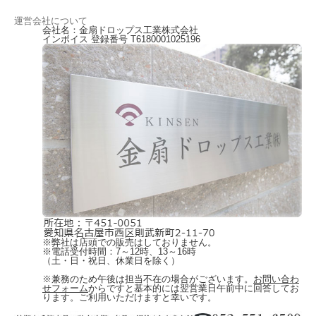
運営会社について
会社名：金扇ドロップス工業株式会社
インボイス 登録番号 T6180001025196
※弊社は店頭での販売はしておりません。
※電話受付時間：7～12時、13～16時
（土・日・祝日、休業日を除く）
※兼務のため午後は担当不在の場合がございます。
お問い合わ
せフォーム
からですと基本的には翌営業日午前中に回答してお
ります。ご利用いただけますと幸いです。