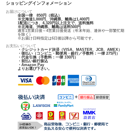
ショッピングインフォメーション
お届けについて
全国一律 850円（税込）
※北海道1,000円、沖縄県、離島は1,400円
1配送につき、4,320円以上注文で、送料無料
※北海道、沖縄県、離島は送料500円
通常1営業日後～4営業日後発送（年末年始、連休や一部繁忙期
を除く）
※お届け日時指定は6日後以降から可能です。
お支払いについて
・クレジットカード決済（VISA、MASTER、JCB、AMEX）
・後払い（コンビニ・郵便局・銀行／手数料：一律 275円）
・代金引換（手数料：一律 330円）
・前払い銀行振込
・Amazon Pay
よりお選び下さい。