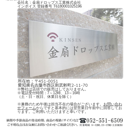
会社名：金扇ドロップス工業株式会社
インボイス 登録番号 T6180001025196
※弊社は店頭での販売はしておりません。
※電話受付時間：7～12時、13～16時
（土・日・祝日、休業日を除く）
※兼務のため午後は担当不在の場合がございます。
お問い合わ
せフォーム
からですと基本的には翌営業日午前中に回答してお
ります。ご利用いただけますと幸いです。