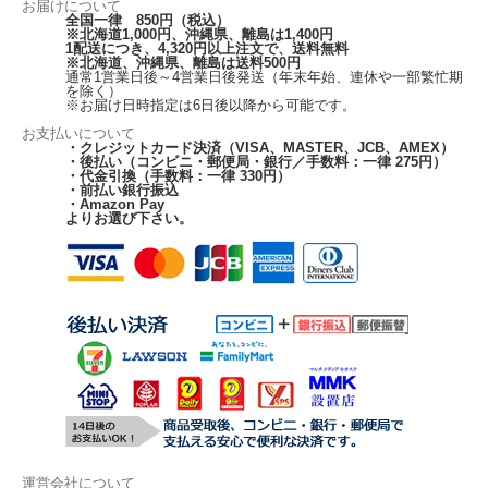
お届けについて
全国一律 850円（税込）
※北海道1,000円、沖縄県、離島は1,400円
1配送につき、4,320円以上注文で、送料無料
※北海道、沖縄県、離島は送料500円
通常1営業日後～4営業日後発送（年末年始、連休や一部繁忙期
を除く）
※お届け日時指定は6日後以降から可能です。
お支払いについて
・クレジットカード決済（VISA、MASTER、JCB、AMEX）
・後払い（コンビニ・郵便局・銀行／手数料：一律 275円）
・代金引換（手数料：一律 330円）
・前払い銀行振込
・Amazon Pay
よりお選び下さい。
運営会社について