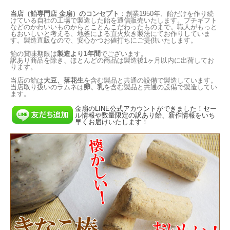
当店（飴専門店 金扇）のコンセプト
：創業1950年、飴だけを作り続
けている自社の工場で製造した飴を通信販売いたします。プチギフト
などのかわいいものからとことんこだわったものまで。職人がもっと
もおいしいと考える、地釜による直火炊き製法にてお作りしていま
す。製造直販なので、安心かつお値打ちにご提供いたします。
飴の賞味期限は
製造より1年間
でございます。
訳あり商品を除き、ほとんどの商品は製造後1ヶ月以内に出荷してお
ります。
当店の飴は
大豆、落花生
を含む製品と共通の設備で製造しています。
当店取り扱いのラムネは
卵、乳
を含む製品と共通の設備で製造してい
ます。
金扇のLINE公式アカウントができました！セー
ル情報や数量限定の訳あり飴、新作情報をいち
早くお届けいたします！