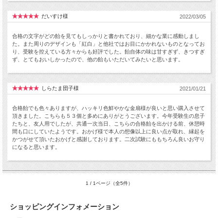
だいすけ様
2022/03/05
合格の文字がどの飴を見てもしっかりと書かれており、細かな業に感動しまし
た。また周りのデザインも「紅白」と他社ではお目にかかれないものとなってお
り、受験を控えている方々からも好評でした。飴自体の味は甘すぎず、きつすぎ
ず、とてもおいしかったので、他の飴もいただいてみたいと思います。
しらたま団子様
2021/01/21
合格飴でも色々ありますが、ハッキリ色鮮やかな金扇様が良いと思い購入させて
頂きました。こちらも５３個と多めにありがとうございます。今年受験生の息子
たちと、友人用でしたが、共通一次当日、こちらの合格飴を出かける前、休憩時
間も口にしていたようです。おかげ様で本人の想像以上に良い点が取れ、縁起を
かつがせて頂いたおかげと感謝しております。二次試験にももちろん良いお守り
になると思います。
1 / 1ページ（全5件）
ショッピングインフォメーション