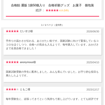
合格飴 通販 1袋50個入り 合格祈願グッズ お菓子 個包装
総評：
4.8 (5件)
1 / 1ページ（全5件）
だいすけ様
2026/06/30
手作りの温かさが伝わる、ありがたい飴です。国家試験に向けて緊張しているコ
コロをほぐしつつ、合格への気合も入るようで、毎年購入しています。おかげさ
まで全員合格できました！
anonymous様
2025/04/10
国家試験受験の学生に配布しました。みんな喜んでいました。お守り的な役目も
果たしたようです。
ともこ様
2023/12/17
毎年受験生に、頑張ってきてという気持ちで差し上げています。とても好評です