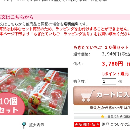
注文はこちらから
文はこちらから他商品と同梱の場合も
送料無料
です。
商品はお得なセット商品のため、ラッピングをお付けすることができません
本ページ下部より「もぎたていちご ラッピングあり」をお買い求めくださ
もぎたていちご １０個セット
3,940円(税
通常価格:
3,780円
価格:
(
[ポイント還元 
購入数:
個
返品についての
拡大表示