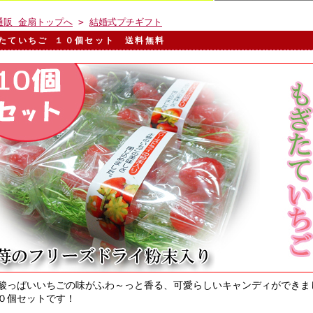
通販 金扇トップへ
>
結婚式プチギフト
たていちご １０個セット 送料無料
酸っぱいいちごの味がふわ～っと香る、可愛らしいキャンディができま
０個セットです！