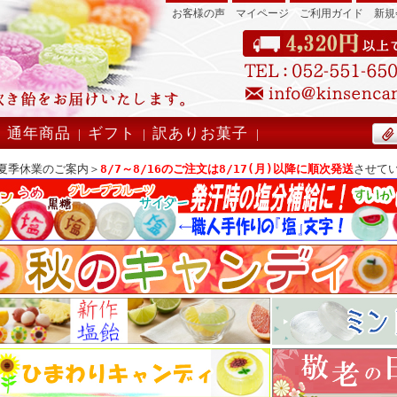
お客様の声
マイページ
ご利用ガイド
新規
』
通年商品
ギフト
訳ありお菓子
|
|
|
|
夏季休業のご案内＞
8/7～8/16のご注文は8/17(月)以降に順次発送
させて