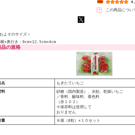
4
この商品につい
およそのサイズ＞
横×奥行き：9cm×12.5cm×4cm
品の規格
品名
もぎたていちご
材料
砂糖（国内製造）、水飴、乾燥いちご
／香料、酸味料、着色料
（赤１０２）
※保存料は使用して
おりません
容量
８個（8粒）×１０セット