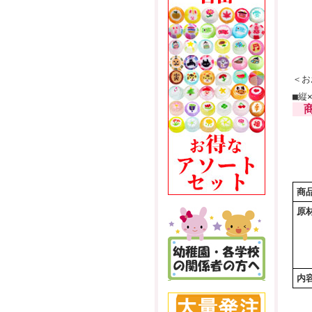
＜お
■縦×
商
商
原
内