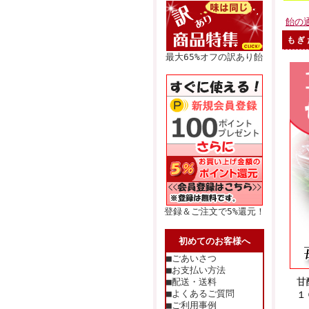
飴の
もぎ
最大65%オフの訳あり飴
登録＆ご注文で5%還元！
初めてのお客様へ
■ごあいさつ
■お支払い方法
甘
■配送・送料
■よくあるご質問
１
■ご利用事例