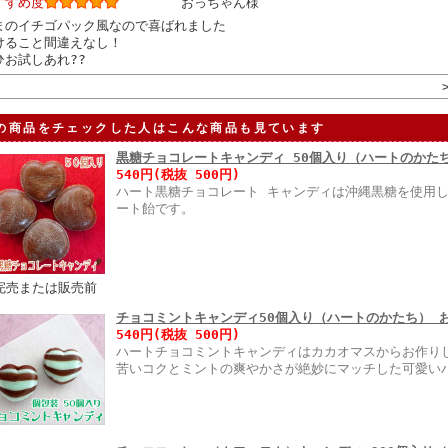
すすめ度
おっちゃん様
まのイチゴパック風なので喜ばれました
けること間違えなし！
ひお試しあれ??
の商品をチェックした人はこんな商品も見ています
黒糖チョコレートキャンディ 50個入り（ハートのかた
540円(税抜 500円)
ハート黒糖チョコレート キャンディは沖縄黒糖を使用
ート飴です。
完売または販売前
チョコミントキャンディ50個入り（ハートのかたち） 
540円(税抜 500円)
ハートチョコミントキャンディはカカオマスからお作り
苦いコクとミントの爽やかさが絶妙にマッチした可愛い