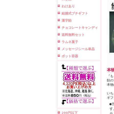
わけあり
結婚式プチギフト
漢字飴
チョコレートキャンディ
送料無料セット
ラムネ菓子
メッセージシール単品
ポット容器
本
『も
飴の
本物
いち
ギフ
●
す
299円以下
※