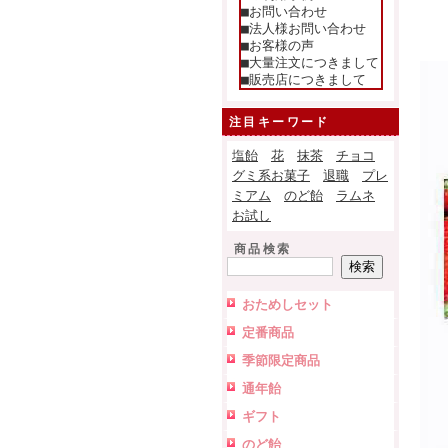
■お問い合わせ
■法人様お問い合わせ
■お客様の声
■大量注文につきまして
■販売店につきまして
注目キーワード
塩飴
花
抹茶
チョコ
グミ系お菓子
退職
プレ
ミアム
のど飴
ラムネ
お試し
商品検索
おためしセット
定番商品
季節限定商品
通年飴
ギフト
のど飴