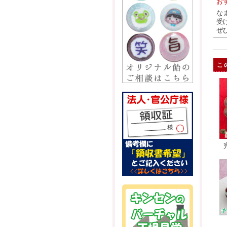
お
な
受
ぜ
こ