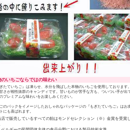
物のいちごならではの味わい
ぎたていちご』は凍らせ、水分を飛ばした本物のいちごを使用しております
甘さが相性抜群のキャンディです。甘いものが苦手な方も、ついつい手が出
のプレミアムな味わいをお楽しみください。
ごのパックをイメージしたおしゃれなパッケージの『もぎたていちご』はお
トにも喜ばれます。
当店で販売しているすべての飴はモンドセレクション（※）金賞を受賞
。
 ベルギーの民間団体主体の食品分野における製品技術水準