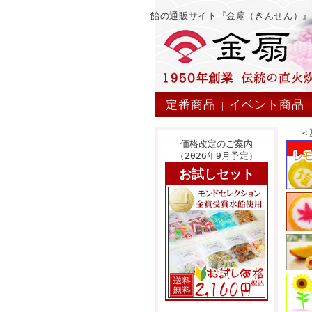
飴の通販サイト『金扇（きんせん）
定番商品
イベント商品
|
＜
価格改定のご案内
（2026年9月予定）
お試しセット