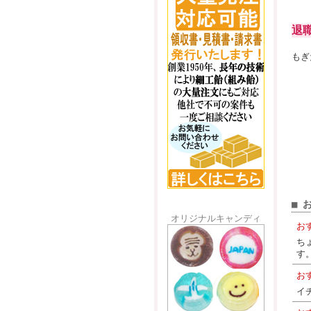
退
もぎ
■ 
オリジナルキャンディ
お
ち
す
お
イ