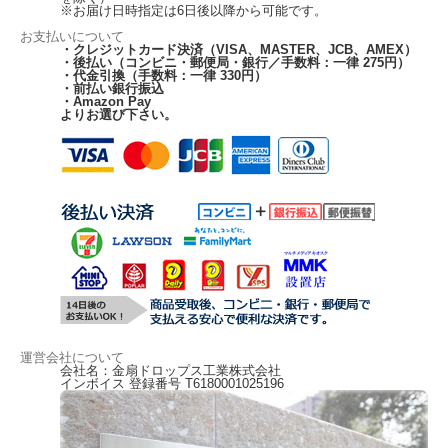
※お届け日時指定は6日後以降から可能です。
お支払いについて
・クレジットカード決済（VISA、MASTER、JCB、AMEX）
・後払い（コンビニ・郵便局・銀行／手数料：一律 275円）
・代金引換（手数料：一律 330円）
・前払い銀行振込
・Amazon Pay
よりお選び下さい。
運営会社について
上質な砂糖とモンドセレクション金賞受賞の水あめを地釜で直火炊きしておりま
会社名：金扇ドロップス工業株式会社
インボイス 登録番号 T6180001025196
す。
カカオマスを使用した本格的なチョコレートの美味しさとと愛知県西尾産の上質
な抹茶の上品な苦み。チョコレートと抹茶のハーモニーをお楽しみください。