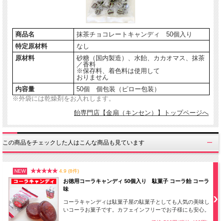
商品名
抹茶チョコレートキャンディ 50個入り
特定原材料
なし
原材料
砂糖（国内製造）、水飴、カカオマス、抹茶
／香料
※保存料、着色料は使用して
おりません
内容量
50個 個包装（ピロー包装）
※外袋には乾燥剤をお入れします。
飴専門店【金扇（キンセン）】トップページへ
かわいいハート型のキャンディはちょっとしたプレゼントのほか、バレンタインデ
ーやホワイトデーなどのイベントにもご利用いただけます。
この商品をチェックした人はこんな商品も見ています
NEW
4.9 (8件)
お徳用コーラキャンディ 50個入り 駄菓子 コーラ飴 コーラ
味
コーラキャンディは駄菓子屋の駄菓子としても人気の美味し
いコーラお菓子です。カフェインフリーでお子様にも安心。