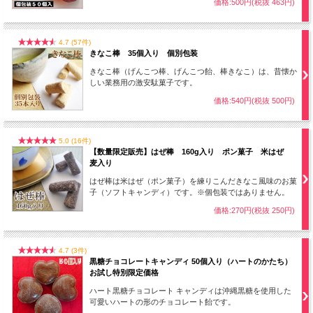
価格:500円(税抜 463円)
4.7 (57件)
きなこ棒 35個入り 個別包装
きなこ棒（げんこつ棒、げんこつ飴、棒きなこ）は、昔懐か
しい業務用の激安駄菓子です。
価格:540円(税抜 500円)
5.0 (16件)
【数量限定販売】はぜ棒 160g入り ポン菓子 米はぜ
麦入り
はぜ棒は米はぜ（ポン菓子）を練りこんだきなこ風味のお菓
お値打ちなお徳用パック！しかも個包装で衛生的！
子（ソフトキャンディ）です。※個包装ではありません。
価格:270円(税抜 250円)
4.7 (3件)
黒糖チョコレートキャンディ 50個入り（ハートのかたち）
お試し特別限定価格
ハート黒糖チョコレート キャンディは沖縄黒糖を使用した
可愛いハートの形のチョコレート飴です。