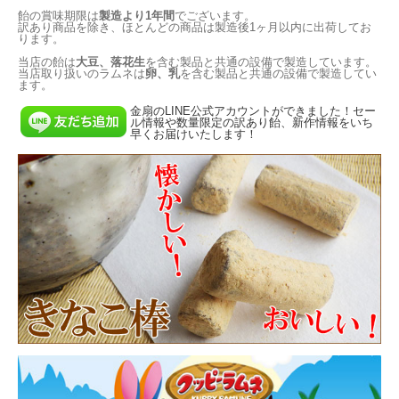
飴の賞味期限は
製造より1年間
でございます。
訳あり商品を除き、ほとんどの商品は製造後1ヶ月以内に出荷してお
ります。
当店の飴は
大豆、落花生
を含む製品と共通の設備で製造しています。
当店取り扱いのラムネは
卵、乳
を含む製品と共通の設備で製造してい
ます。
金扇のLINE公式アカウントができました！セー
ル情報や数量限定の訳あり飴、新作情報をいち
早くお届けいたします！