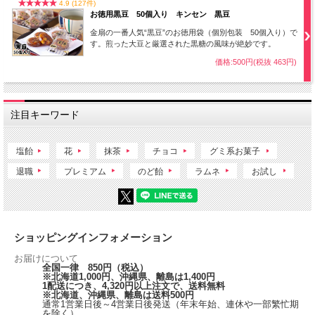
4.9 (127件)
お徳用黒豆 50個入り キンセン 黒豆
金扇の一番人気“黒豆”のお徳用袋（個別包装 50個入り）で
す。煎った大豆と厳選された黒糖の風味が絶妙です。
価格:500円(税抜 463円)
飴職人が手作りでチョコレート色と抹茶色のストライプ模様を入れた温かみのある
注目キーワード
キャンディです。
塩飴
花
抹茶
チョコ
グミ系お菓子
退職
プレミアム
のど飴
ラムネ
お試し
ショッピングインフォメーション
お届けについて
全国一律 850円（税込）
※北海道1,000円、沖縄県、離島は1,400円
1配送につき、4,320円以上注文で、送料無料
※北海道、沖縄県、離島は送料500円
通常1営業日後～4営業日後発送（年末年始、連休や一部繁忙期
を除く）