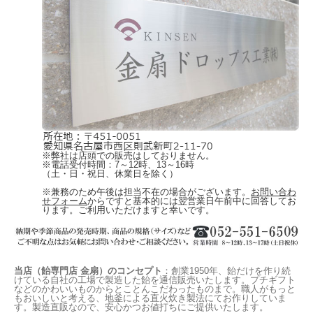
こんな方にオススメです
抹茶チョコレート味のお菓子をお探しの方
ハートの形のお菓子をお探しの方
何でもいいから見た目がカワイイお菓子を大量に探してます！という方
年上、ご年配の方へのちょっとしたプレゼントをお探しの方
ホワイトデー、バレンタインデーに人気のお菓子をお探しの方
抹茶味のお菓子をお探しの方
チョコレート味のお菓子お探しの方
※弊社は店頭での販売はしておりません。
※電話受付時間：7～12時、13～16時
（土・日・祝日、休業日を除く）
ご注文はこちらから
※兼務のため午後は担当不在の場合がございます。
お問い合わ
※十分に注意しておりますが、袋詰めの際や商品運送時にどうしても欠けたり割れ
せフォーム
からですと基本的には翌営業日午前中に回答してお
たりすることがございます。
ります。ご利用いただけますと幸いです。
必ず50個より少し多めに入れさせていただいておりますので、ご理解の程よろしく
お願いいたします。
手作りの『細工飴』となります。製造ロットにより色の濃さや風味に個体差があり
ますことをあらかじめご了承願います。
当店（飴専門店 金扇）のコンセプト
：創業1950年、飴だけを作り続
けている自社の工場で製造した飴を通信販売いたします。プチギフト
などのかわいいものからとことんこだわったものまで。職人がもっと
もおいしいと考える、地釜による直火炊き製法にてお作りしていま
す。製造直販なので、安心かつお値打ちにご提供いたします。