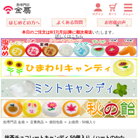
本日のご注文は8/17(月)以降に順次発送
いたします。
詳しくはこちら
飴専門店 金扇
>
定番商品
>
個別包装
>
お徳用－50個入り
抹茶チョコレートキャンディ 50個入り（ハートのかた