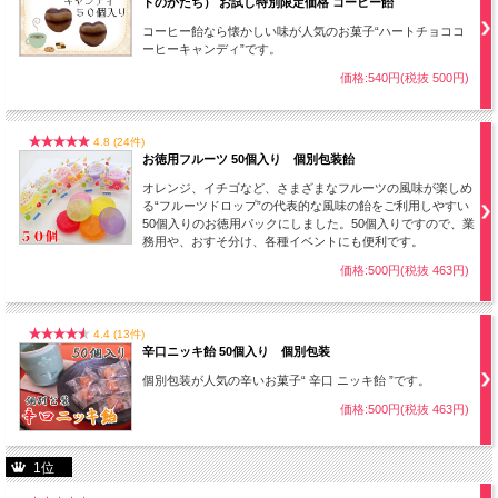
トのかたち） お試し特別限定価格 コーヒー飴
コーヒー飴なら懐かしい味が人気のお菓子“ハートチョココ
ーヒーキャンディ”です。
価格:540円(税抜 500円)
4.8 (24件)
お徳用フルーツ 50個入り 個別包装飴
オレンジ、イチゴなど、さまざまなフルーツの風味が楽しめ
る“フルーツドロップ”の代表的な風味の飴をご利用しやすい
50個入りのお徳用パックにしました。50個入りですので、業
務用や、おすそ分け、各種イベントにも便利です。
価格:500円(税抜 463円)
4.4 (13件)
辛口ニッキ飴 50個入り 個別包装
個別包装が人気の辛いお菓子“ 辛口 ニッキ飴 ”です。
価格:500円(税抜 463円)
1位