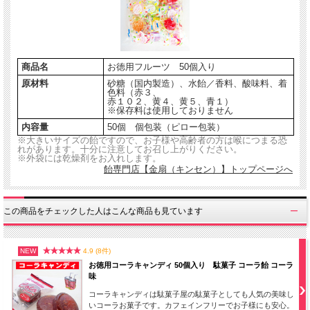
●当店で販売しているすべての商品はモンドセレクション（※）金賞
を受賞した水飴を使用しております。
商品名
お徳用フルーツ 50個入り
※ ベルギーの民間団体主体の食品分野における製品技術水準
原材料
砂糖（国内製造）、水飴／香料、酸味料、着
色料（赤３、
赤１０２、黄４、黄５、青１）
※保存料は使用しておりません
飴の種類
内容量
50個 個包装（ピロー包装）
※時期により上記すべての飴が含まれていない場合がございます。あらかじめご了
※大きいサイズの飴ですので、お子様や高齢者の方は喉につまる恐
れがあります。十分に注意してお召し上がりください。
承ください。
※外袋には乾燥剤をお入れします。
飴専門店【金扇（キンセン）】トップページへ
パッケージが可愛くリニューアル！！
この商品をチェックした人はこんな商品も見ています
NEW
4.9 (8件)
お徳用コーラキャンディ 50個入り 駄菓子 コーラ飴 コーラ
味
コーラキャンディは駄菓子屋の駄菓子としても人気の美味し
いコーラお菓子です。カフェインフリーでお子様にも安心。