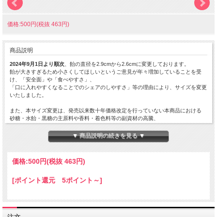
価格:500円(税抜 463円)
商品説明
2024年9月1日より順次
、飴の直径を2.9cmから2.6cmに変更しております。
飴が大きすぎるため小さくしてほしいというご意見が年々増加していることを受
け、「安全面」や「食べやすさ」、
「口に入れやすくなることでのシェアのしやすさ」等の理由により、サイズを変更
いたしました。
また、本サイズ変更は、発売以来数十年価格改定を行っていない本商品における
砂糖・水飴・黒糖の主原料や香料・着色料等の副資材の高騰、
電気・ガスのエネルギーコストの上昇、物流費や労務費などの諸経費の増加に対応
するものとなります。
▼ 商品説明の続きを見る ▼
何卒ご理解賜りますようお願い申し上げます。
詳細はこちら
価格:
500円
(税抜 463円)
[ポイント還元 5ポイント～]