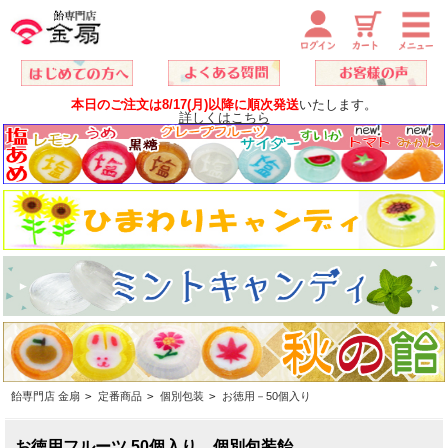
本日のご注文は8/17(月)以降に順次発送
いたします。
詳しくはこちら
飴専門店 金扇
>
定番商品
>
個別包装
>
お徳用－50個入り
お徳用フルーツ 50個入り 個別包装飴