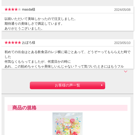
masda様
2024/05/08
以前いただいて美味しかったので注文しました。
期待通りの美味しさで満足しています。
ありがとうございました。
おぼろ様
2023/05/10
甘酸っぱ～ぃフルーツ味。食べごたえのある大きさです。
初めての出会はとある飲食店のレジ横に箱ごとあって、どうぞーってもららえた時で
お得な50個入り。
した
何気なくもらってましたが、何度目かの時に
あれ、この飴めちゃくちゃ美味しいんじゃない？って気づいたときにはもうフル
お客様の声一覧
地釜・直火製法の昔懐かしい甘酸っぱい“フルーツドロッ
プ”
オレンジ、イチゴなど、さまざまなフルーツの風味が楽しめる“フルーツドロッ
商品の規格
プ”。そんな“フルーツドロップ”の代表的な風味の飴をご利用しやすい50個入りの
お徳用パックにしました。ご友人などへのプレゼント・贈答用としても喜ばれま
す。
どこか懐かしい、さわやかな酸味と優しい甘さのお菓子をご賞味ください。
※形状は通常の“フルーツドロップ”と異なりひらぺったい円状になっています。