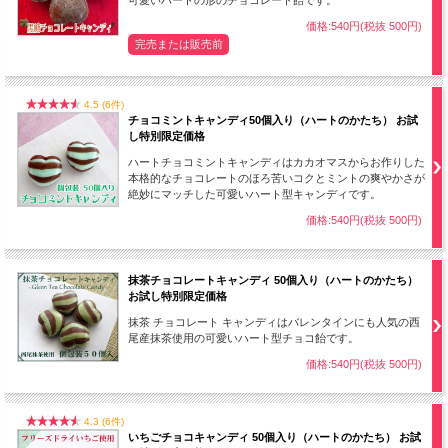
可愛いハートの形のチョコレート飴です。
価格:540円(税抜 500円)
完売または販売前
4.5 (6件)
チョコミントキャンディ50個入り（ハートのかたち） お試
し特別限定価格
“フルーツドロップ”は色味もカラフルなため子供のおやつに最適です。50個入り
ハートチョコミントキャンディはカカオマスからお作りした
ですので、業務用や、おすそ分け、各種イベントにも便利です。また、昔懐かし
本格的なチョコレートのほろ苦いコクとミントの爽やかさが
い甘酸っぱい酸味は、家事の合間の休憩時にもおすすめです。
絶妙にマッチした可愛いハート型キャンディです。
●飴は一つの袋に纏めて入っているのではなく、ひとつひとつ袋に入っているの
価格:540円(税抜 500円)
で、袋を封切ったからといって食べ急ぐ心配がありません。落ち着いて飴を味わ
うことができます。
抹茶チョコレートキャンディ 50個入り（ハートのかたち）
お試し特別限定価格
抹茶 チョコレート キャンディはバレンタインにも人気の西
尾産抹茶使用の可愛いハート型チョコ飴です。
価格:540円(税抜 500円)
4.3 (6件)
いちごチョコキャンディ 50個入り（ハートのかたち） お試