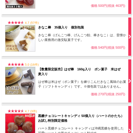
価格:500円(税抜 463円)
4.7 (57件)
きなこ棒 35個入り 個別包装
きなこ棒（げんこつ棒、げんこつ飴、棒きなこ）は、昔懐か
しい業務用の激安駄菓子です。
価格:540円(税抜 500円)
5.0 (16件)
【数量限定販売】はぜ棒 160g入り ポン菓子 米はぜ
麦入り
■飴の大きさ
直径：約2.8cm、厚さ：約1cm
はぜ棒は米はぜ（ポン菓子）を練りこんだきなこ風味のお菓
子（ソフトキャンディ）です。※個包装ではありません。
価格:270円(税抜 250円)
子供のおやつやお仕事、家事の合間に
4.7 (3件)
黒糖チョコレートキャンディ 50個入り（ハートのかたち）
お試し特別限定価格
ハート黒糖チョコレート キャンディは沖縄黒糖を使用した