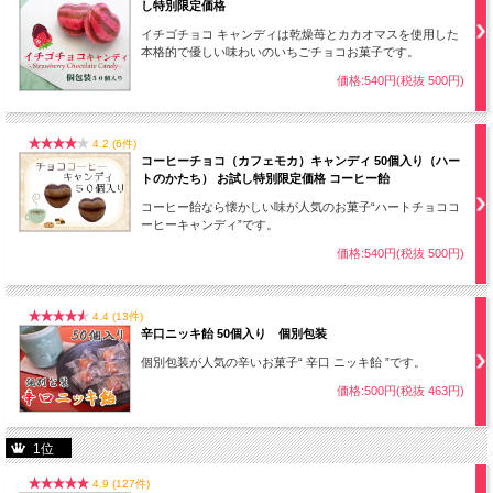
し特別限定価格
イチゴチョコ キャンディは乾燥苺とカカオマスを使用した
本格的で優しい味わいのいちごチョコお菓子です。
価格:540円(税抜 500円)
4.2 (6件)
コーヒーチョコ（カフェモカ）キャンディ 50個入り（ハー
トのかたち） お試し特別限定価格 コーヒー飴
コーヒー飴なら懐かしい味が人気のお菓子“ハートチョココ
ーヒーキャンディ”です。
価格:540円(税抜 500円)
ご注文はこちらから
※手詰めのため、種類の偏りがございます。予めご了承ください。
※十分に注意しておりますが、袋詰めの際に空袋が入ったり商品運送時にどうして
4.4 (13件)
も欠けたり割れたりすることがございます。
辛口ニッキ飴 50個入り 個別包装
必ず50個より少し多めに入れさせていただいておりますので、ご理解の程よろしく
個別包装が人気の辛いお菓子“ 辛口 ニッキ飴 ”です。
お願いいたします。
価格:500円(税抜 463円)
1位
4.9 (127件)