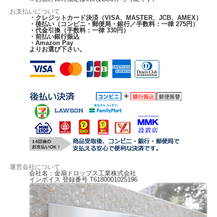
お支払いについて
・クレジットカード決済（VISA、MASTER、JCB、AMEX）
・後払い（コンビニ・郵便局・銀行／手数料：一律 275円）
・代金引換（手数料：一律 330円）
・前払い銀行振込
・Amazon Pay
よりお選び下さい。
運営会社について
会社名：金扇ドロップス工業株式会社
インボイス 登録番号 T6180001025196