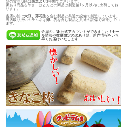
飴の賞味期限は
製造より1年間
でございます。
訳あり商品を除き、ほとんどの商品は製造後1ヶ月以内に出荷してお
ります。
当店の飴は
大豆、落花生
を含む製品と共通の設備で製造しています。
当店取り扱いのラムネは
卵、乳
を含む製品と共通の設備で製造してい
ます。
金扇のLINE公式アカウントができました！セー
ル情報や数量限定の訳あり飴、新作情報をいち
早くお届けいたします！