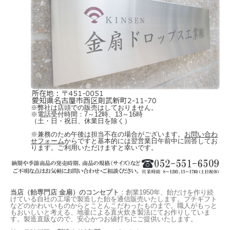
※弊社は店頭での販売はしておりません。
※電話受付時間：7～12時、13～16時
（土・日・祝日、休業日を除く）
※兼務のため午後は担当不在の場合がございます。
お問い合わ
せフォーム
からですと基本的には翌営業日午前中に回答してお
ります。ご利用いただけますと幸いです。
当店（飴専門店 金扇）のコンセプト
：創業1950年、飴だけを作り続
けている自社の工場で製造した飴を通信販売いたします。プチギフト
などのかわいいものからとことんこだわったものまで。職人がもっと
もおいしいと考える、地釜による直火炊き製法にてお作りしていま
す。製造直販なので、安心かつお値打ちにご提供いたします。