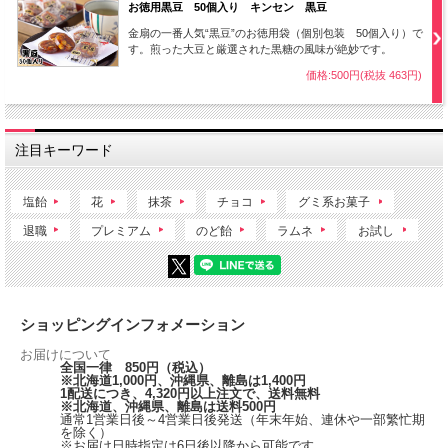
お徳用黒豆 50個入り キンセン 黒豆
金扇の一番人気“黒豆”のお徳用袋（個別包装 50個入り）で
す。煎った大豆と厳選された黒糖の風味が絶妙です。
価格:500円(税抜 463円)
注目キーワード
塩飴
花
抹茶
チョコ
グミ系お菓子
退職
プレミアム
のど飴
ラムネ
お試し
ショッピングインフォメーション
お届けについて
全国一律 850円（税込）
※北海道1,000円、沖縄県、離島は1,400円
1配送につき、4,320円以上注文で、送料無料
※北海道、沖縄県、離島は送料500円
通常1営業日後～4営業日後発送（年末年始、連休や一部繁忙期
を除く）
※お届け日時指定は6日後以降から可能です。