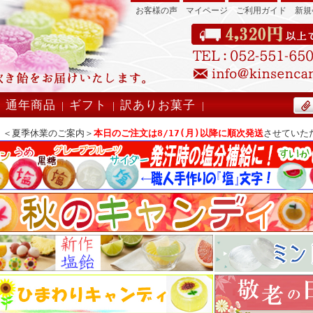
お客様の声
マイページ
ご利用ガイド
新規
』
通年商品
ギフト
訳ありお菓子
|
|
|
|
＜夏季休業のご案内＞
本日のご注文は8/17(月)以降に順次発送
させていた