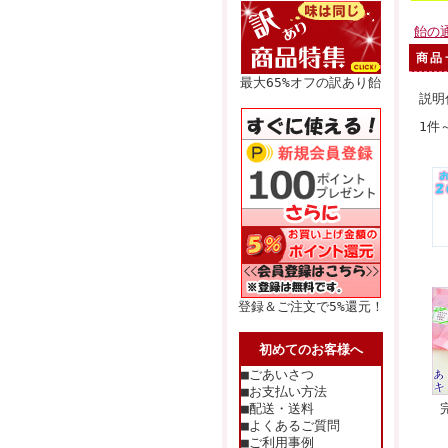
飴の
商品
最大65%オフの訳あり飴
説明
1件
登録＆ご注文で5%還元！
初めてのお客様へ
■ごあいさつ
■お支払い方法
■配送・送料
■よくあるご質問
■ご利用事例