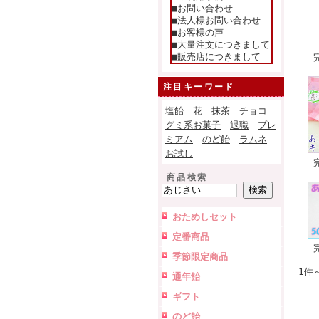
■お問い合わせ
■法人様お問い合わせ
■お客様の声
■大量注文につきまして
■販売店につきまして
注目キーワード
塩飴
花
抹茶
チョコ
グミ系お菓子
退職
プレ
ミアム
のど飴
ラムネ
お試し
商品検索
おためしセット
定番商品
季節限定商品
1件
通年飴
ギフト
のど飴