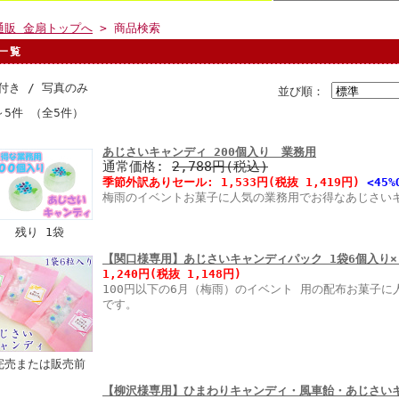
通販 金扇トップへ
> 商品検索
一覧
付き /
写真のみ
並び順：
～5件 （全5件）
あじさいキャンディ 200個入り 業務用
通常価格:
2,788円(税込)
季節外訳ありセール:
1,533円
(税抜 1,419円)
<45%
梅雨のイベントお菓子に人気の業務用でお得なあじさい
残り 1袋
【関口様専用】あじさいキャンディパック 1袋6個入り
1,240円
(税抜 1,148円)
100円以下の6月（梅雨）のイベント 用の配布お菓子
です。
完売または販売前
【柳沢様専用】ひまわりキャンディ・風車飴・あじさいキ