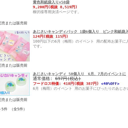
黄色和紙袋入り×50袋
9,200円
(税抜 8,519円)
柳沢様専用決済ページです。
完売または販売前
あじさいキャンディパック 1袋6個入り ピンク和紙袋
124円
(税抜 115円)
100円以下の6月（梅雨）のイベント 用の配布お菓子
です。
完売または販売前
あじさいキャンディ 50個入り 6月、7月のイベントに
通常価格:
697円(税込)
フードロス特価:
418円
(税抜 387円)
<40%OFF>
6月（梅雨）のイベント 用のお菓子にぴったりのあじさ
完売または販売前
～5件 （全5件）