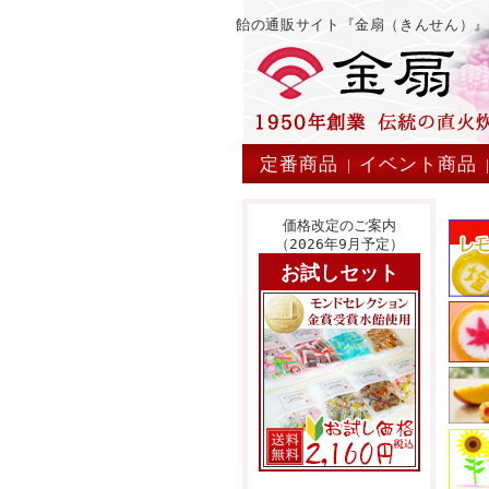
飴の通販サイト『金扇（きんせん）
定番商品
イベント商品
|
価格改定のご案内
（2026年9月予定）
お試しセット