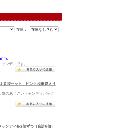
在庫：
OFF>
キャンディです。
×１０袋セット ピンク和紙袋入り
に人気のあじさいキャンディパック
ャンディ各2個ずつ（合計6個）