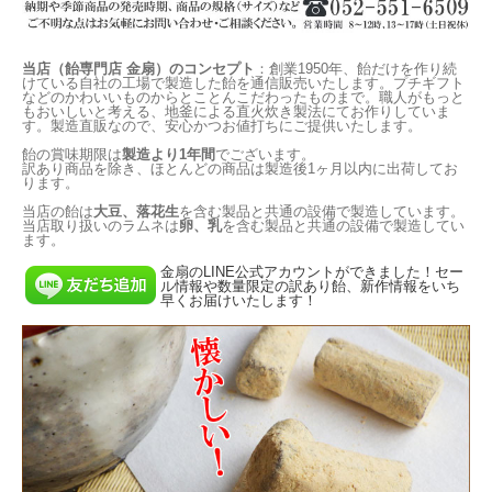
当店（飴専門店 金扇）のコンセプト
：創業1950年、飴だけを作り続
けている自社の工場で製造した飴を通信販売いたします。プチギフト
などのかわいいものからとことんこだわったものまで。職人がもっと
もおいしいと考える、地釜による直火炊き製法にてお作りしていま
す。製造直販なので、安心かつお値打ちにご提供いたします。
飴の賞味期限は
製造より1年間
でございます。
訳あり商品を除き、ほとんどの商品は製造後1ヶ月以内に出荷してお
ります。
当店の飴は
大豆、落花生
を含む製品と共通の設備で製造しています。
当店取り扱いのラムネは
卵、乳
を含む製品と共通の設備で製造してい
ます。
金扇のLINE公式アカウントができました！セー
ル情報や数量限定の訳あり飴、新作情報をいち
早くお届けいたします！