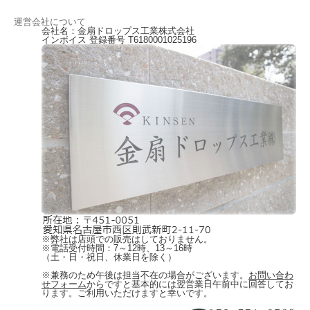
運営会社について
会社名：金扇ドロップス工業株式会社
インボイス 登録番号 T6180001025196
※弊社は店頭での販売はしておりません。
※電話受付時間：7～12時、13～16時
（土・日・祝日、休業日を除く）
※兼務のため午後は担当不在の場合がございます。
お問い合わ
せフォーム
からですと基本的には翌営業日午前中に回答してお
ります。ご利用いただけますと幸いです。