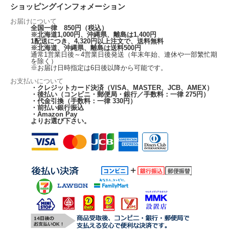
ショッピングインフォメーション
お届けについて
全国一律 850円（税込）
※北海道1,000円、沖縄県、離島は1,400円
1配送につき、4,320円以上注文で、送料無料
※北海道、沖縄県、離島は送料500円
通常1営業日後～4営業日後発送（年末年始、連休や一部繁忙期
を除く）
※お届け日時指定は6日後以降から可能です。
お支払いについて
・クレジットカード決済（VISA、MASTER、JCB、AMEX）
・後払い（コンビニ・郵便局・銀行／手数料：一律 275円）
・代金引換（手数料：一律 330円）
・前払い銀行振込
・Amazon Pay
よりお選び下さい。