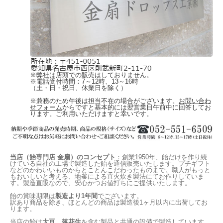
※弊社は店頭での販売はしておりません。
※電話受付時間：7～12時、13～16時
（土・日・祝日、休業日を除く）
※兼務のため午後は担当不在の場合がございます。
お問い合わ
せフォーム
からですと基本的には翌営業日午前中に回答してお
ります。ご利用いただけますと幸いです。
当店（飴専門店 金扇）のコンセプト
：創業1950年、飴だけを作り続
けている自社の工場で製造した飴を通信販売いたします。プチギフト
などのかわいいものからとことんこだわったものまで。職人がもっと
もおいしいと考える、地釜による直火炊き製法にてお作りしていま
す。製造直販なので、安心かつお値打ちにご提供いたします。
飴の賞味期限は
製造より1年間
でございます。
訳あり商品を除き、ほとんどの商品は製造後1ヶ月以内に出荷してお
ります。
当店の飴は
大豆、落花生
を含む製品と共通の設備で製造しています。