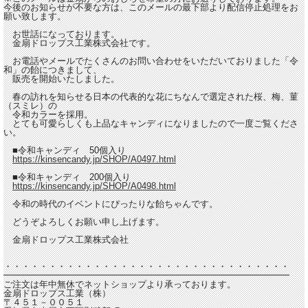
今後のお知らせが不要な方は、このメールの最下部より配信停止処理をお
願い致します。
お世話になっております。
金扇ドロップス工業株式会社です。
お電話やメールでたくさんのお問い合わせをいただいておりました「令
和」の飴につきまして、
販売を開始いたしました。
春の訪れを知らせる日本の代表的な花にちなんで選定された桜、梅、菫
（スミレ）の
令和カラーを採用。
とても可愛らしくも上品なキャンディになりましたので一度ご覧くださ
い。
■令和キャンディ 50個入り
https://kinsencandy.jp/SHOP/A0497.html
■令和キャンディ 200個入り
https://kinsencandy.jp/SHOP/A0498.html
令和の時代のイベントにぴったりな飴ちゃんです。
どうぞよろしくお願い申し上げます。
金扇ドロップス工業株式会社
・・・・・・・・・・・・・・・・・・・・・・・・・・・・・・・・
━━━━━━━━━━━━━━━━━━━━━━━━━━━━━━━━
ご注文は年中無休でネットショップより承っております。
金扇ドロップス工業（株）
〒４５１－００５１