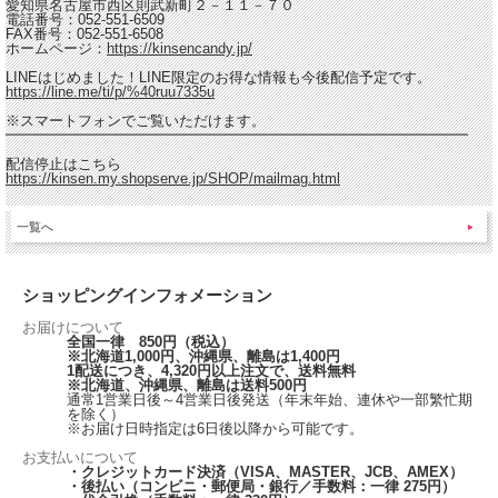
愛知県名古屋市西区則武新町２－１１－７０
電話番号：052-551-6509
FAX番号：052-551-6508
ホームページ：
https://kinsencandy.jp/
LINEはじめました！LINE限定のお得な情報も今後配信予定です。
https://line.me/ti/p/%40ruu7335u
※スマートフォンでご覧いただけます。
━━━━━━━━━━━━━━━━━━━━━━━━━━━━━━━━
配信停止はこちら
https://kinsen.my.shopserve.jp/SHOP/mailmag.html
一覧へ
ショッピングインフォメーション
お届けについて
全国一律 850円（税込）
※北海道1,000円、沖縄県、離島は1,400円
1配送につき、4,320円以上注文で、送料無料
※北海道、沖縄県、離島は送料500円
通常1営業日後～4営業日後発送（年末年始、連休や一部繁忙期
を除く）
※お届け日時指定は6日後以降から可能です。
お支払いについて
・クレジットカード決済（VISA、MASTER、JCB、AMEX）
・後払い（コンビニ・郵便局・銀行／手数料：一律 275円）