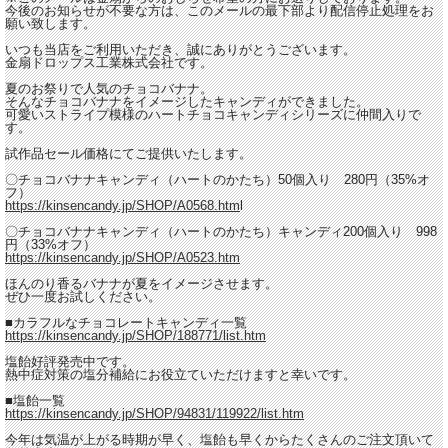
今後のお知らせが不要な方は、このメールの最下部より配信停止処理をお
願い致します。
いつも当店をご利用いただき、誠にありがとうございます。
金扇ドロップス工業株式会社です。
夏のお祭りで人気のチョコバナナ。
そんなチョコバナナをイメージしたキャンディができました。
可愛いストライプ模様のハートチョコキャンディシリーズに仲間入りで
す。
試作品セール価格にてご提供いたします。
〇チョコバナナキャンディ（ハートのかたち）50個入り 280円（35%オ
フ）
https://kinsencandy.jp/SHOP/A0568.htm
l
〇チョコバナナキャンディ（ハートのかたち）キャンディ200個入り 998
円（33%オフ）
https://kinsencandy.jp/SHOP/A0523.htm
ほんのり香るバナナが夏をイメージさせます。
ぜひ一度お試しください。
■カラフルなチョコレートキャンディ一覧
https://kinsencandy.jp/SHOP/188771/list.htm
塩飴好評発売中です。
熱中症対策の塩分補給にお役立ていただけますと幸いです。
■塩飴一覧
https://kinsencandy.jp/SHOP/94831/119922/list.htm
今年は気温が上がる時期が早く、塩飴も早くからたくさんのご注文頂いて