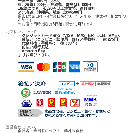
全国一律 850円（税込）
※北海道1,000円、沖縄県、離島は1,400円
1配送につき、4,320円以上注文で、送料無料
※北海道、沖縄県、離島は送料500円
通常1営業日後～4営業日後発送（年末年始、連休や一部繁忙期
を除く）
※お届け日時指定は6日後以降から可能です。
お支払いについて
・クレジットカード決済（VISA、MASTER、JCB、AMEX）
・後払い（コンビニ・郵便局・銀行／手数料：一律 275円）
・代金引換（手数料：一律 330円）
・前払い銀行振込
・Amazon Pay
よりお選び下さい。
運営会社について
会社名：金扇ドロップス工業株式会社