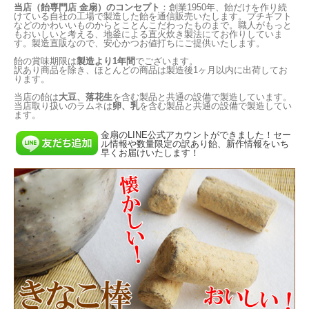
当店（飴専門店 金扇）のコンセプト
：創業1950年、飴だけを作り続
けている自社の工場で製造した飴を通信販売いたします。プチギフト
などのかわいいものからとことんこだわったものまで。職人がもっと
もおいしいと考える、地釜による直火炊き製法にてお作りしていま
す。製造直販なので、安心かつお値打ちにご提供いたします。
飴の賞味期限は
製造より1年間
でございます。
訳あり商品を除き、ほとんどの商品は製造後1ヶ月以内に出荷してお
ります。
当店の飴は
大豆、落花生
を含む製品と共通の設備で製造しています。
当店取り扱いのラムネは
卵、乳
を含む製品と共通の設備で製造してい
ます。
金扇のLINE公式アカウントができました！セー
ル情報や数量限定の訳あり飴、新作情報をいち
早くお届けいたします！