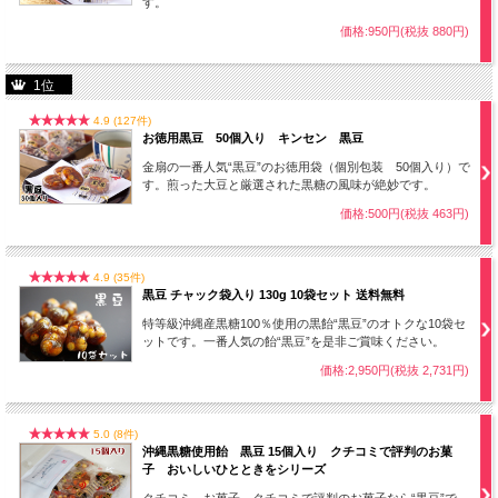
す。
価格:950円(税抜 880円)
1位
4.9 (127件)
お徳用黒豆 50個入り キンセン 黒豆
金扇の一番人気“黒豆”のお徳用袋（個別包装 50個入り）で
す。煎った大豆と厳選された黒糖の風味が絶妙です。
価格:500円(税抜 463円)
4.9 (35件)
黒豆 チャック袋入り 130g 10袋セット 送料無料
特等級沖縄産黒糖100％使用の黒飴“黒豆”のオトクな10袋セ
ットです。一番人気の飴“黒豆”を是非ご賞味ください。
価格:2,950円(税抜 2,731円)
5.0 (8件)
沖縄黒糖使用飴 黒豆 15個入り クチコミで評判のお菓
子 おいしいひとときをシリーズ