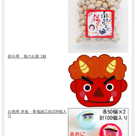
節分用 鬼のお面 1枚
お徳用 赤鬼・青鬼細工飴100個入
り