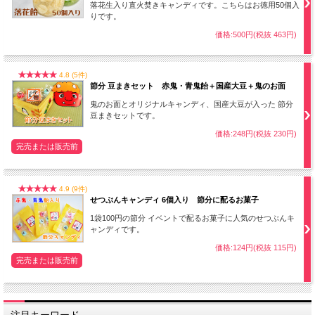
落花生入り直火焚きキャンディです。こちらはお徳用50個入
りです。
価格:500円(税抜 463円)
4.8 (5件)
節分 豆まきセット 赤鬼・青鬼飴＋国産大豆＋鬼のお面
鬼のお面とオリジナルキャンディ、国産大豆が入った 節分
豆まきセットです。
価格:248円(税抜 230円)
完売または販売前
4.9 (9件)
せつぶんキャンディ 6個入り 節分に配るお菓子
1袋100円の節分 イベントで配るお菓子に人気のせつぶんキ
ャンディです。
価格:124円(税抜 115円)
完売または販売前