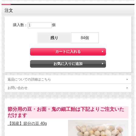
注文
購入数：
個
こんな方にオススメです
節分イベントのグッズを格安でお探しの方
残り
84個
家族で豆まきを楽しみたい方
ご近所・お知り合いの方に節分のお菓子をプレゼントしたい方
ちょっと変わった節分グッズをお探しの方
イベントで大量に配る節分のマス（桝、升）を激安でお探しの方
ご注文はこちらから
返品についての詳細はこちら
お問い合わせ
節分用の豆・お面・鬼の細工飴は下記よりご注文いた
だけます
【国産】節分の豆 40g