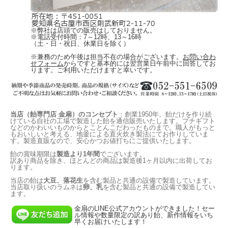
※弊社は店頭での販売はしておりません。
※電話受付時間：7～12時、13～16時
（土・日・祝日、休業日を除く）
※兼務のため午後は担当不在の場合がございます。
お問い合わ
せフォーム
からですと基本的には翌営業日午前中に回答してお
ります。ご利用いただけますと幸いです。
当店（飴専門店 金扇）のコンセプト
：創業1950年、飴だけを作り続
けている自社の工場で製造した飴を通信販売いたします。プチギフト
などのかわいいものからとことんこだわったものまで。職人がもっと
もおいしいと考える、地釜による直火炊き製法にてお作りしていま
す。製造直販なので、安心かつお値打ちにご提供いたします。
飴の賞味期限は
製造より1年間
でございます。
訳あり商品を除き、ほとんどの商品は製造後1ヶ月以内に出荷してお
ります。
当店の飴は
大豆、落花生
を含む製品と共通の設備で製造しています。
当店取り扱いのラムネは
卵、乳
を含む製品と共通の設備で製造してい
ます。
金扇のLINE公式アカウントができました！セー
ル情報や数量限定の訳あり飴、新作情報をいち
早くお届けいたします！