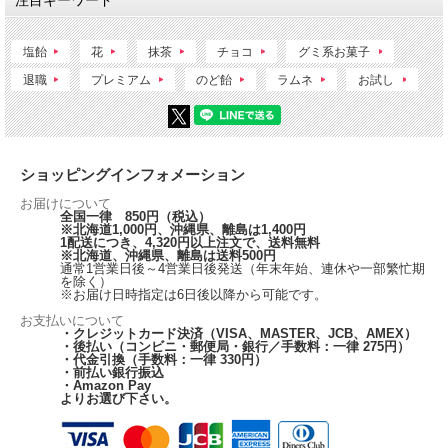
注目キーワード
塩飴
花
抹茶
チョコ
グミ系お菓子
退職
プレミアム
のど飴
ラムネ
お試し
ショッピングインフォメーション
お届けについて
全国一律 850円（税込）
※北海道1,000円、沖縄県、離島は1,400円
1配送につき、4,320円以上注文で、送料無料
※北海道、沖縄県、離島は送料500円
通常1営業日後～4営業日後発送（年末年始、連休や一部繁忙期
を除く）
※お届け日時指定は6日後以降から可能です。
お支払いについて
・クレジットカード決済（VISA、MASTER、JCB、AMEX）
・後払い（コンビニ・郵便局・銀行／手数料：一律 275円）
・代金引換（手数料：一律 330円）
・前払い銀行振込
・Amazon Pay
よりお選び下さい。