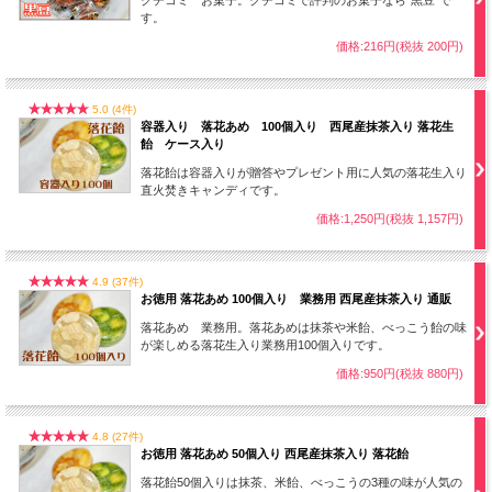
クチコミ お菓子。クチコミで評判のお菓子なら“黒豆”で
す。
価格:216円(税抜 200円)
5.0 (4件)
容器入り 落花あめ 100個入り 西尾産抹茶入り 落花生
飴 ケース入り
落花飴は容器入りが贈答やプレゼント用に人気の落花生入り
直火焚きキャンディです。
価格:1,250円(税抜 1,157円)
4.9 (37件)
お徳用 落花あめ 100個入り 業務用 西尾産抹茶入り 通販
落花あめ 業務用。落花あめは抹茶や米飴、べっこう飴の味
が楽しめる落花生入り業務用100個入りです。
価格:950円(税抜 880円)
4.8 (27件)
お徳用 落花あめ 50個入り 西尾産抹茶入り 落花飴
落花飴50個入りは抹茶、米飴、べっこうの3種の味が人気の