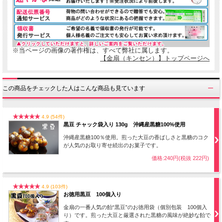
※当ページの画像の著作権は、すべて弊社に属します。
【金扇（キンセン）】トップページへ
この商品をチェックした人はこんな商品も見ています
4.9 (54件)
黒豆 チャック袋入り 130g 沖縄産黒糖100%使用
沖縄産黒糖100％使用。煎った大豆の香ばしさと黒糖のコク
が人気のお取り寄せ続出のお菓子です。
価格:240円(税抜 222円)
4.9 (103件)
お徳用黒豆 100個入り
金扇の一番人気の飴“黒豆”のお徳用袋（個別包装 100個入
り）です。煎った大豆と厳選された黒糖の風味が絶妙な飴で