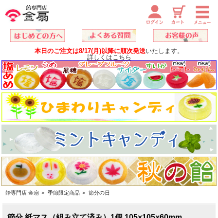
本日のご注文は8/17(月)以降に順次発送
いたします。
詳しくはこちら
飴専門店 金扇
>
季節限定商品
>
節分の日
節分 紙マス（組み立て済み）1個 105×105×60mm