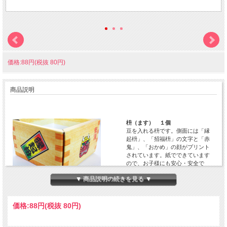
価格:88円(税抜 80円)
商品説明
枡（ます） １個
豆を入れる枡です。側面には「縁
起枡」、「招福枡」の文字と「赤
鬼」、「おかめ」の顔がプリント
されています。紙でできています
ので、お子様にも安心・安全で
す。
▼ 商品説明の続きを見る ▼
○枡（ます）のサイズ
底辺の一辺：約10cm
高さ：約6cm
価格:
88円
(税抜 80円)