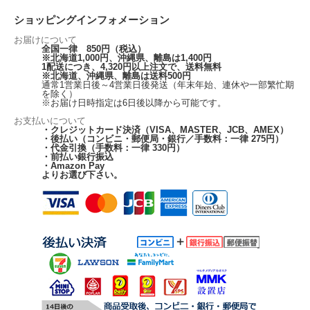
ショッピングインフォメーション
お届けについて
全国一律 850円（税込）
※北海道1,000円、沖縄県、離島は1,400円
1配送につき、4,320円以上注文で、送料無料
※北海道、沖縄県、離島は送料500円
通常1営業日後～4営業日後発送（年末年始、連休や一部繁忙期
を除く）
※お届け日時指定は6日後以降から可能です。
お支払いについて
・クレジットカード決済（VISA、MASTER、JCB、AMEX）
・後払い（コンビニ・郵便局・銀行／手数料：一律 275円）
・代金引換（手数料：一律 330円）
・前払い銀行振込
・Amazon Pay
よりお選び下さい。