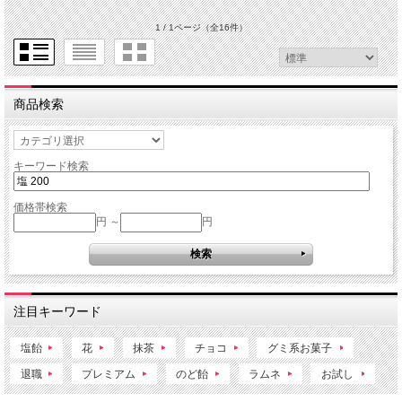
1 / 1ページ
（全16件）
商品検索
キーワード検索
価格帯検索
円 ～
円
注目キーワード
塩飴
花
抹茶
チョコ
グミ系お菓子
退職
プレミアム
のど飴
ラムネ
お試し