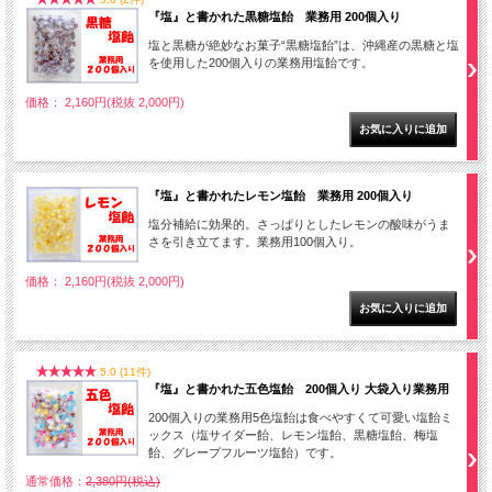
『塩』と書かれた黒糖塩飴 業務用 200個入り
塩と黒糖が絶妙なお菓子“黒糖塩飴”は、沖縄産の黒糖と塩
を使用した200個入りの業務用塩飴です。
価格： 2,160円(税抜 2,000円)
『塩』と書かれたレモン塩飴 業務用 200個入り
塩分補給に効果的。さっぱりとしたレモンの酸味がうま
さを引き立てます。業務用100個入り。
価格： 2,160円(税抜 2,000円)
5.0 (11件)
『塩』と書かれた五色塩飴 200個入り 大袋入り業務用
200個入りの業務用5色塩飴は食べやすくて可愛い塩飴ミ
ックス（塩サイダー飴、レモン塩飴、黒糖塩飴、梅塩
飴、グレープフルーツ塩飴）です。
通常価格：
2,380円(税込)