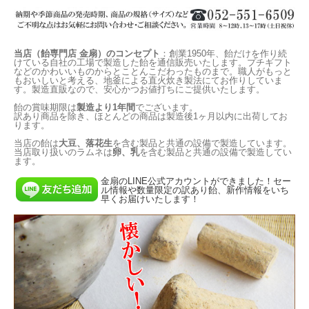
当店（飴専門店 金扇）のコンセプト
：創業1950年、飴だけを作り続
けている自社の工場で製造した飴を通信販売いたします。プチギフト
などのかわいいものからとことんこだわったものまで。職人がもっと
もおいしいと考える、地釜による直火炊き製法にてお作りしていま
す。製造直販なので、安心かつお値打ちにご提供いたします。
飴の賞味期限は
製造より1年間
でございます。
訳あり商品を除き、ほとんどの商品は製造後1ヶ月以内に出荷してお
ります。
当店の飴は
大豆、落花生
を含む製品と共通の設備で製造しています。
当店取り扱いのラムネは
卵、乳
を含む製品と共通の設備で製造してい
ます。
金扇のLINE公式アカウントができました！セー
ル情報や数量限定の訳あり飴、新作情報をいち
早くお届けいたします！