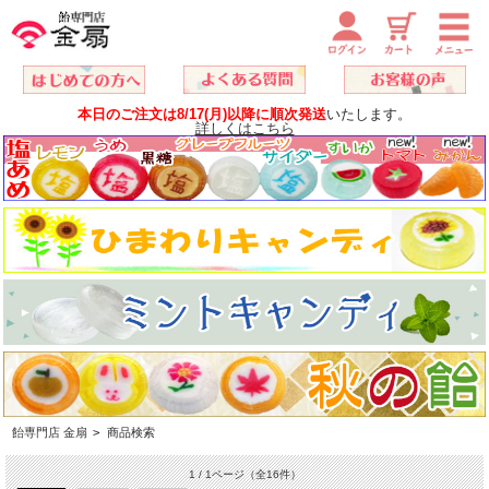
本日のご注文は8/17(月)以降に順次発送
いたします。
詳しくはこちら
飴専門店 金扇
>
商品検索
1 / 1ページ
（全16件）