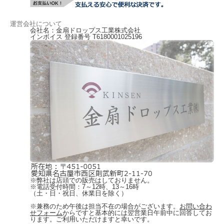
運営会社について
会社名：金扇ドロップス工業株式会社
インボイス 登録番号 T6180001025196
※弊社は店頭での販売はしておりません。
※電話受付時間：7～12時、13～16時
（土・日・祝日、休業日を除く）
※兼務のため午後は担当不在の場合がございます。
お問い合わ
せフォーム
からですと基本的には翌営業日午前中に回答してお
ります。ご利用いただけますと幸いです。