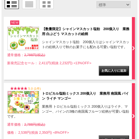
NEW
【数量限定】シャインマスカット塩飴 200個入り 業務
用 白ぶどう マスカットの絵柄
シャインマスカット塩飴 200個入りはシャインマスカッ
トの絵柄入りで秋のお菓子にも配れる可愛い塩飴です。
通常価格：
2,788円(税込)
新発売記念セール： 2,411円(税抜 2,232円)
<13%OFF>
5.0 (1件)
トロピカル塩飴ミックス 200個入り 業務用 南国風 パイ
ン ライチ マンゴー
業務用 トロピカル塩飴ミックス 200個入りはライチ、マ
ンゴー、パインの3種の南国風フルーツ絵柄が可愛い塩飴
です。
通常価格：
2,788円(税込)
価格： 2,538円(税抜 2,350円)
<8%OFF>