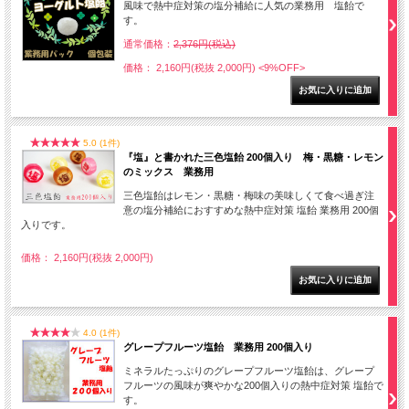
風味で熱中症対策の塩分補給に人気の業務用 塩飴で
す。
通常価格：
2,376円(税込)
価格： 2,160円(税抜 2,000円)
<9%OFF>
5.0 (1件)
『塩』と書かれた三色塩飴 200個入り 梅・黒糖・レモン
のミックス 業務用
三色塩飴はレモン・黒糖・梅味の美味しくて食べ過ぎ注
意の塩分補給におすすめな熱中症対策 塩飴 業務用 200個
入りです。
価格： 2,160円(税抜 2,000円)
4.0 (1件)
グレープフルーツ塩飴 業務用 200個入り
ミネラルたっぷりのグレープフルーツ塩飴は、グレープ
フルーツの風味が爽やかな200個入りの熱中症対策 塩飴で
す。